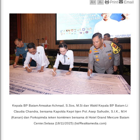
A
+
A
-
Print
Email
Kepala BP Batam Amsakar Achmad, S.Sos, M.Si dan Wakil Kepala BP Batam Li
Claudia Chandra, bersama Kapolda Kepri Irjen Pol. Asep Safrudin, S.I.K., M.H
(Kanan) dan Forkopimda teken komitmen bersama
di Hotel Grand Mercure Batam
Center.
Selasa (18/11/2025) (Ist/Realitamedia.com)