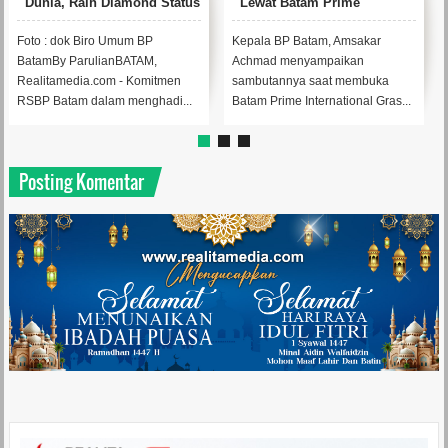
Dunia, Raih Diamond Status
Lewat Batam Prime
dari WSO
International Grassroot
Football Festival 2026
Foto : dok Biro Umum BP
Kepala BP Batam, Amsakar
BatamBy ParulianBATAM,
Achmad menyampaikan
Realitamedia.com - Komitmen
sambutannya saat membuka
RSBP Batam dalam menghadi...
Batam Prime International Gras...
Posting Komentar