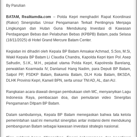
By Parulian
BATAM, Realitamdia.com
– Polda Kepri menghadiri Rapat Koordinasi
(Rakor) Sinergisitas Unsur Pengamanan Terkait Pentingnya Menjaga
Lingkungan dan Hutan Guna Mendukung Investasi di Kawasan
Perdagangan Bebas dan Pelabuhan Bebas (KPBPB) Batam, pada Selasa
(18/11/2025) di Hotel Grand Mercure Batam Center.
Kegiatan ini dihadiri oleh Kepala BP Batam Amsakar Achmad, S.Sos, M.Si,
Wakil Kepala BP Batam Li Claudia Chandra, Kapolda Kepri Irjen Pol. Asep
Safrudin, S.I.K., M.H., pejabat utama Polda Kepri, Kapolresta Barelang,
perwakilan Koarmada IV, Danlanud Hang Nadim, para Deputi BP Batam,
Satpol PP, PSDKP Batam, Bakamla Batam, DLH Kota Batam, BKSDA,
DLHK Provinsi Kepri, Kanwil BPN, serta unsur TNI AD, AL, dan AU.
Rangkaian acara diawali dengan pembukaan oleh MC, menyanyikan Lagu
Indonesia Raya, pembacaan doa, dan pemutaran video Sinergitas
Pengamanan Ditpam BP Batam.
Dalam sambutannya, Kepala BP Batam menegaskan bahwa tata kelola
pemerintahan saat ini menuntut sinergitas antar instansi demi mendukung
pembangunan Batam sebagai kawasan investasi strategis nasional.