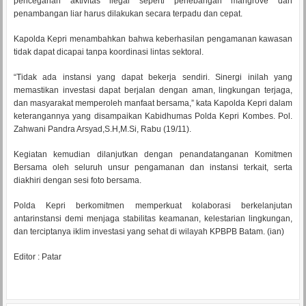
pencegahan aktivitas ilegal seperti penebangan mangrove dan
penambangan liar harus dilakukan secara terpadu dan cepat.
Kapolda Kepri menambahkan bahwa keberhasilan pengamanan kawasan
tidak dapat dicapai tanpa koordinasi lintas sektoral.
“Tidak ada instansi yang dapat bekerja sendiri. Sinergi inilah yang
memastikan investasi dapat berjalan dengan aman, lingkungan terjaga,
dan masyarakat memperoleh manfaat bersama,” kata Kapolda Kepri dalam
keterangannya yang disampaikan Kabidhumas Polda Kepri Kombes. Pol.
Zahwani Pandra Arsyad,S.H,M.Si, Rabu (19/11).
Kegiatan kemudian dilanjutkan dengan penandatanganan Komitmen
Bersama oleh seluruh unsur pengamanan dan instansi terkait, serta
diakhiri dengan sesi foto bersama.
Polda Kepri berkomitmen memperkuat kolaborasi berkelanjutan
antarinstansi demi menjaga stabilitas keamanan, kelestarian lingkungan,
dan terciptanya iklim investasi yang sehat di wilayah KPBPB Batam. (ian)
Editor : Patar