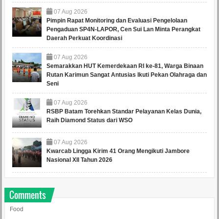
07
Aug
2026
Pimpin Rapat Monitoring dan Evaluasi Pengelolaan
Pengaduan SP4N-LAPOR, Cen Sui Lan Minta Perangkat
Daerah Perkuat Koordinasi
07
Aug
2026
Semarakkan HUT Kemerdekaan RI ke-81, Warga Binaan
Rutan Karimun Sangat Antusias Ikuti Pekan Olahraga dan
Seni
07
Aug
2026
RSBP Batam Torehkan Standar Pelayanan Kelas Dunia,
Raih Diamond Status dari WSO
07
Aug
2026
Kwarcab Lingga Kirim 41 Orang Mengikuti Jambore
Nasional XII Tahun 2026
Comments
Food