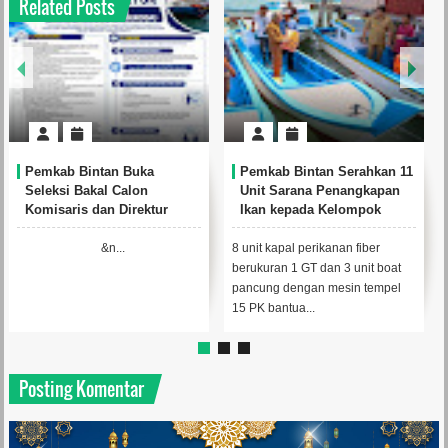
Related Posts
Pemkab Bintan Buka
Pemkab Bintan Serahkan 11
Seleksi Bakal Calon
Unit Sarana Penangkapan
Komisaris dan Direktur
Ikan kepada Kelompok
BUMD PT. Bintan Karya
Nelayan
Bahari (Perseroda)
&n...
8 unit kapal perikanan fiber
berukuran 1 GT dan 3 unit boat
pancung dengan mesin tempel
15 PK bantua...
Posting Komentar