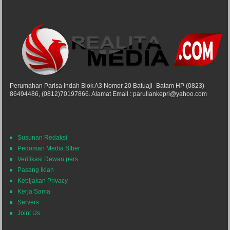
Perumahan Parisa Indah Blok A3 Nomor 20 Batuaji- Batam HP (0823)
86494486, (0812)70197866. Alamat Email : paruliankepri@yahoo.com
Susunan Redaksi
Pedoman Media SIber
Verifikasi Dewan pers
Pasang Iklan
Kebijakan Privacy
Kerja Sama
Servers
Joint Us