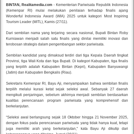
BINTAN, Realitamedia.com
- Kementerian Pariwisata Republik Indonesia
(Kemenpar RI) mulai melakukan penilaian terhadap finalis ajang
Wonderful Indonesia Award (WIA) 2025 untuk kategori Most Inspiring
Tourism Leader (MITL), Kamis (27/11).
Dari sembilan nama yang terjaring secara nasional, Bupati Bintan Roby
Kurniawan menjadi salah satu finalis yang dinilai memiliki inovasi dan
terobosan strategis dalam pengembangan sektor pariwisata.
Sembilan kandidat yang dimaksud terdiri dari tiga Kepala Daerah tingkat
Provinsi, tiga Wali Kota dan tiga Bupati. Di kategori Kabupaten, tiga finalis
yang terpilih adalah Kabupaten Bintan (Kepri), Kabupaten Banyuwangi
(Jatim) dan Kabupaten Bengkalis (Riau).
Sekretaris Kemenpar RI, Bayu Aji, menyampaikan bahwa sembilan finalis
terpilih melalui kurasi ketat sejak seleksi awal. Sebanyak 27 daerah
mengikuti penjaringan, sebelum akhirnya menjadi sembilan berdasarkan
kualitas perencanaan program pariwisata yang komprehensif dan
berkelanjutan.
“Seleksi awal berlangsung sejak 18 Oktober hingga 21 November 2025,
dengan fokus pada perencanaan pariwisata yang tidak hanya kuat, tetapi
juga memiliki arah yang berkelanjutan," kata Bayu Aji dikutip dari