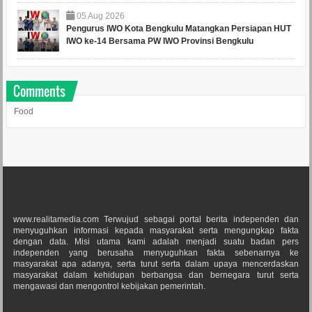
05
Aug
2026
Pengurus IWO Kota Bengkulu Matangkan Persiapan HUT
IWO ke-14 Bersama PW IWO Provinsi Bengkulu
Comments
Food
www.realitamedia.com Terwujud sebagai portal berita independen dan
menyuguhkan informasi kepada masyarakat serta mengungkap fakta
dengan data. Misi utama kami adalah menjadi suatu badan pers
independen yang berusaha menyuguhkan fakta sebenarnya ke
masyarakat apa adanya, serta turut serta dalam upaya mencerdaskan
masyarakat dalam kehidupan berbangsa dan bernegara turut serta
mengawasi dan mengontrol kebijakan pemerintah.