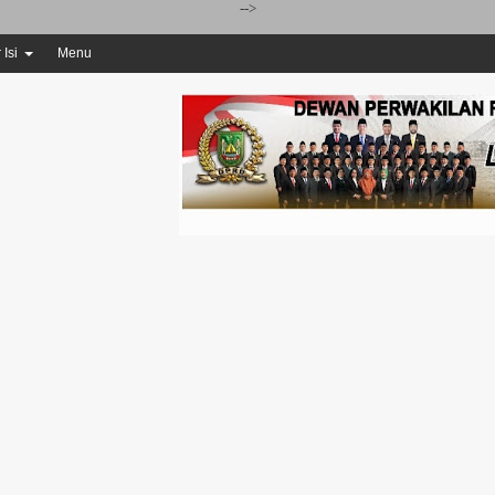
-->
 Isi
Menu