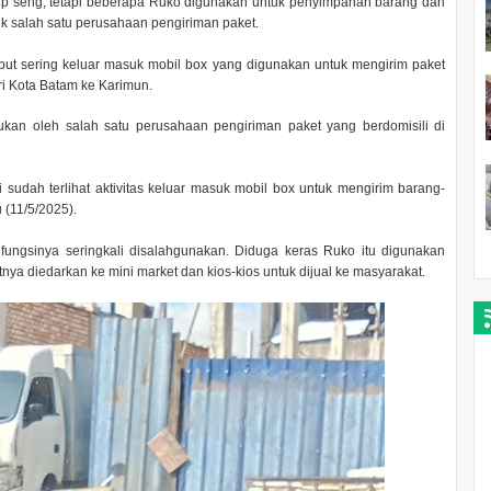
up seng, tetapi beberapa Ruko digunakan untuk penyimpanan barang dan
k salah satu perusahaan pengiriman paket.
but sering keluar masuk mobil box yang digunakan untuk mengirim paket
i Kota Batam ke Karimun.
ukan oleh salah satu perusahaan pengiriman paket yang berdomisili di
udah terlihat aktivitas keluar masuk mobil box untuk mengirim barang-
 (11/5/2025).
fungsinya seringkali disalahgunakan. Diduga keras Ruko itu digunakan
ya diedarkan ke mini market dan kios-kios untuk dijual ke masyarakat.