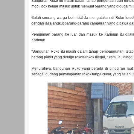
Bangunan Ruko itu masih dalam tahap pengerjaan dan tertut
mobil box keluar masuk untuk memuat barang yang diduga mili
Salah seorang warga berinisial Ja mengatakan di Ruko terse
dengan jasa angkut barang-barang campuran yang dibawa dar
Pengiriman barang ke luar dan masuk ke Karimun itu dilak
Karimun
"Bangunan Ruko itu masih dalam tahap pembangunan, tetapi s
barang paket yang diduga rokok-rokok illegal, “ kata Ja, Minggu
Menurutnya, bangunan Ruko yang berada di pinggiran laut 
sebagai gudang penyimpanan rokok tanpa cukai, yang selanjutn