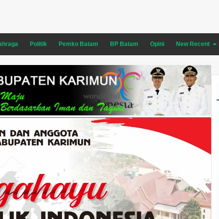
ahraga
Politik
Pemko Batam
BP Batam
Opini
New Recent