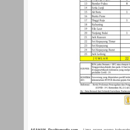
ASAHAN, Realitamedia.com
– Lima orang warga kabupaten