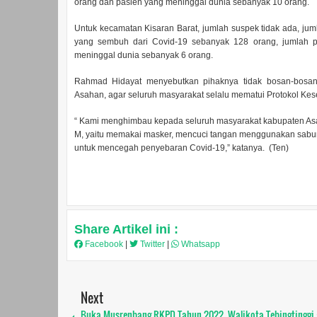
orang dan pasien yang meninggal dunia sebanyak 10 orang.
Untuk kecamatan Kisaran Barat, jumlah suspek tidak ada, jum
yang sembuh dari Covid-19 sebanyak 128 orang, jumlah p
meninggal dunia sebanyak 6 orang.
Rahmad Hidayat menyebutkan pihaknya tidak bosan-bos
Asahan, agar seluruh masyarakat selalu mematui Protokol K
“ Kami menghimbau kepada seluruh masyarakat kabupaten As
M, yaitu memakai masker, mencuci tangan menggunakan sabun
untuk mencegah penyebaran Covid-19,” katanya. (Ten)
Share Artikel ini :
Facebook
|
Twitter
|
Whatsapp
Next
Buka Musrenbang RKPD Tahun 2022, Walikota Tebingtinggi 