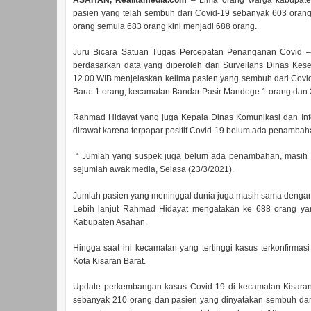
pasien yang telah sembuh dari Covid-19 sebanyak 603 orang
orang semula 683 orang kini menjadi 688 orang.
Juru Bicara Satuan Tugas Percepatan Penanganan Covid –
berdasarkan data yang diperoleh dari Surveilans Dinas Kes
12.00 WIB menjelaskan kelima pasien yang sembuh dari Covid-
Barat 1 orang, kecamatan Bandar Pasir Mandoge 1 orang dan 
Rahmad Hidayat yang juga Kepala Dinas Komunikasi dan Inf
dirawat karena terpapar positif Covid-19 belum ada penamba
“ Jumlah yang suspek juga belum ada penambahan, masih 
sejumlah awak media, Selasa (23/3/2021).
Jumlah pasien yang meninggal dunia juga masih sama dengan
Lebih lanjut Rahmad Hidayat mengatakan ke 688 orang yang
Kabupaten Asahan.
Hingga saat ini kecamatan yang tertinggi kasus terkonfirma
Kota Kisaran Barat.
Update perkembangan kasus Covid-19 di kecamatan Kisaran 
sebanyak 210 orang dan pasien yang dinyatakan sembuh dar