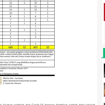
 Asahan sembuh dari Covid-19 dengan demikian jumlah total seluruh