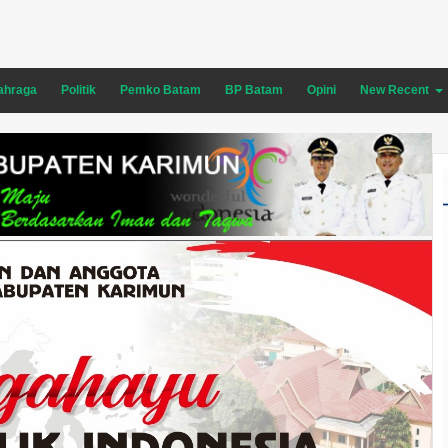
ahraga
Politik
Pemko Batam
BP Batam
Opini
New Recent