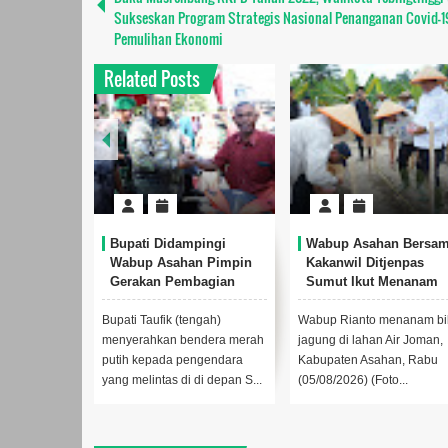
Sukseskan Program Strategis Nasional Penanganan Covid-1
Pemulihan Ekonomi
Related Posts
 Kabupaten
Bupati Didampingi
Wabup Asahan Bersa
kan
Wabup Asahan Pimpin
Kakanwil Ditjenpas
da Poklak
Gerakan Pembagian
Sumut Ikut Menanam
ntang
Bendera Merah Putih
Jagung
kepada Masyarakat
abupaten
Bupati Taufik (tengah)
Wabup Rianto menanam bib
 Indriati
menyerahkan bendera merah
jagung di lahan Air Joman,
kan bantuan
putih kepada pengendara
Kabupaten Asahan, Rabu
lurahan...
yang melintas di di depan S...
(05/08/2026) (Foto...