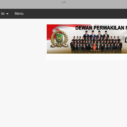
-->
 Isi
Menu