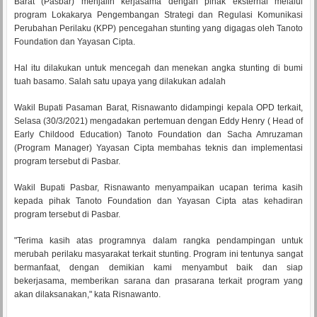
Barat (Pasbar) menjalin kerjasama dengan pihak eksternal melalui
program Lokakarya Pengembangan Strategi dan Regulasi Komunikasi
Perubahan Perilaku (KPP) pencegahan stunting yang digagas oleh Tanoto
Foundation dan Yayasan Cipta.
Hal itu dilakukan untuk mencegah dan menekan angka stunting di bumi
tuah basamo. Salah satu upaya yang dilakukan adalah
Wakil Bupati Pasaman Barat, Risnawanto didampingi kepala OPD terkait,
Selasa (30/3/2021) mengadakan pertemuan dengan Eddy Henry ( Head of
Early Childood Education) Tanoto Foundation dan Sacha Amruzaman
(Program Manager) Yayasan Cipta membahas teknis dan implementasi
program tersebut di Pasbar.
Wakil Bupati Pasbar, Risnawanto menyampaikan ucapan terima kasih
kepada pihak Tanoto Foundation dan Yayasan Cipta atas kehadiran
program tersebut di Pasbar.
"Terima kasih atas programnya dalam rangka pendampingan untuk
merubah perilaku masyarakat terkait stunting. Program ini tentunya sangat
bermanfaat, dengan demikian kami menyambut baik dan siap
bekerjasama, memberikan sarana dan prasarana terkait program yang
akan dilaksanakan," kata Risnawanto.