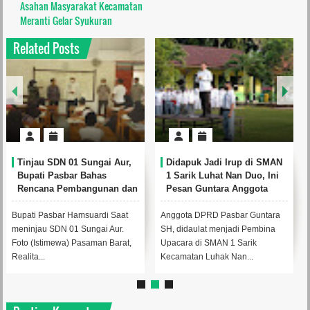
Asahan Masyarakat Kecamatan
Meranti Gelar Syukuran
Related Posts
Tinjau SDN 01 Sungai Aur,
Didapuk Jadi Irup di SMAN
Bupati Pasbar Bahas
1 Sarik Luhat Nan Duo, Ini
Rencana Pembangunan dan
Pesan Guntara Anggota
Perbaikan
DPRD Pasbar
Bupati Pasbar Hamsuardi Saat
Anggota DPRD Pasbar Guntara
meninjau SDN 01 Sungai Aur.
SH, didaulat menjadi Pembina
Foto (Istimewa) Pasaman Barat,
Upacara di SMAN 1 Sarik
Realita...
Kecamatan Luhak Nan...