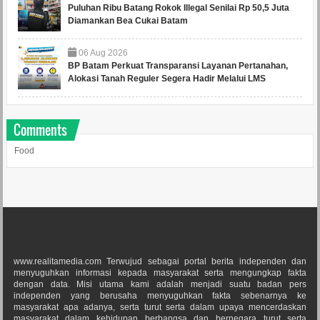
Puluhan Ribu Batang Rokok Illegal Senilai Rp 50,5 Juta
Diamankan Bea Cukai Batam
06
Aug
2026
BP Batam Perkuat Transparansi Layanan Pertanahan,
Alokasi Tanah Reguler Segera Hadir Melalui LMS
Comments
Food
www.realitamedia.com Terwujud sebagai portal berita independen dan
menyuguhkan informasi kepada masyarakat serta mengungkap fakta
dengan data. Misi utama kami adalah menjadi suatu badan pers
independen yang berusaha menyuguhkan fakta sebenarnya ke
masyarakat apa adanya, serta turut serta dalam upaya mencerdaskan
masyarakat dalam kehidupan berbangsa dan bernegara turut serta