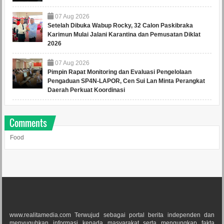
07
Aug
2026
Setelah Dibuka Wabup Rocky, 32 Calon Paskibraka
Karimun Mulai Jalani Karantina dan Pemusatan Diklat
2026
07
Aug
2026
Pimpin Rapat Monitoring dan Evaluasi Pengelolaan
Pengaduan SP4N-LAPOR, Cen Sui Lan Minta Perangkat
Daerah Perkuat Koordinasi
Comments
Food
www.realitamedia.com Terwujud sebagai portal berita independen dan
menyuguhkan informasi kepada masyarakat serta mengungkap fakta