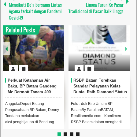
Mengikuti Do'a bersama Lintas
Lingga Turun Ke Pasar
Agama terkait dengan Pandemi
Tradisional di Pasar Daik Lingga
Covid-19
Related Posts
kuat Ketahanan Air
RSBP Batam Torehkan
BP Ba
u, BP Batam Gandeng
Standar Pelayanan Kelas
Pembi
Dermott Tanam 400
Dunia, Raih Diamond Status
Lewat
bu Betung di
dari WSO
Intern
dungan Sei Nongsa
Footba
ta/Deputi Bidang
Foto : dok Biro Umum BP
Kepala 
usahaan BP Batam, Denny
BatamBy ParulianBATAM,
Achmad 
ano melakukan
Realitamedia.com - Komitmen
sambuta
penghijauan di Bendung...
RSBP Batam dalam menghadi...
Batam Pri