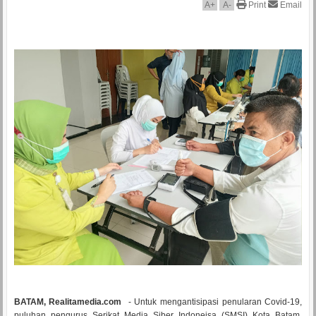
A
+
A
-
Print
Email
BATAM, Realitamedia.com
- Untuk mengantisipasi penularan Covid-19,
puluhan pengurus Serikat Media Siber Indoneisa (SMSI) Kota Batam,