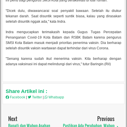
ini perlu bagi pengurus SMSI Kota yang beraktivitas di luar rumah.
"Dicek dulu, diwawancarai soal penyakit bawaan. Setelah itu diukur
tekanan darah. Saat disuntik seperti suntik biasa, kalau yang dirasakan
setelah disuntik nggak ada," kata Indra.
Indra mengucapkan terimakasih kepada Gugus Tugas Percepatan
Penanganan Covid-19 Kota Batam dan RSBK Batam karena pengurus
SMSI Kota Batam masuk menjadi prioritas penerima vaksin. Dia berharap
setelah disuntik vaksin wartawan dapat terhindar dari virus Corona.
"Senang karena sudah ikut menerima vaksin. Kita berharap dengan
adanya vaksinasi ini dapat melindungi dari virus," tutur Baringin.(Ril)
Share Artikel ini :
Facebook
|
Twitter
|
Whatsapp
Next
Previous
Bupati dan Wabup Asahan
Pastikan Ada Perubahan, Wabup