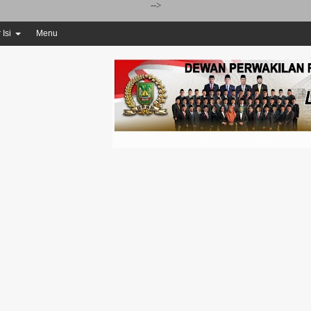
-->
 Isi
Menu