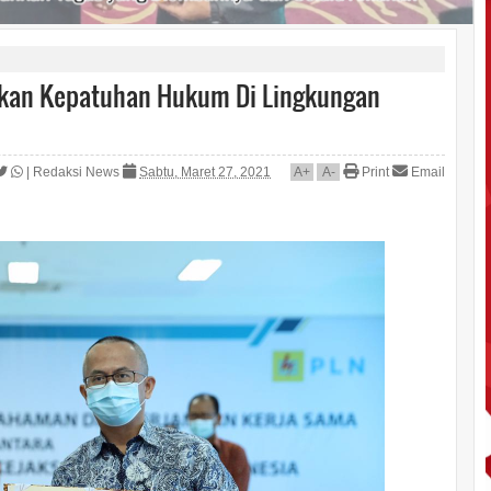
ikan Kepatuhan Hukum Di Lingkungan
|
Redaksi News
Sabtu, Maret 27, 2021
A
+
A
-
Print
Email