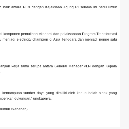
gan baik antara PLN dengan Kejaksaan Agung RI selama ini perlu untuk
bagai komponen pemulihan ekonomi dan pelaksanaan Program Transformasi
 menjadi electricity champion di Asia Tenggara dan menjadi nomor satu
janjian kerja sama serupa antara General Manager PLN dengan Kepala
.
asi kemampuan sumber daya yang dimiliki oleh kedua belah pihak yang
emberikan dukungan,” ungkapnya.
arimun./Nababan)