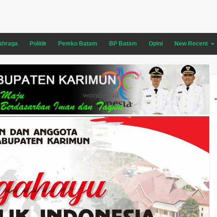
ahraga
Politik
Pemko Batam
BP Batam
Opini
New Recent