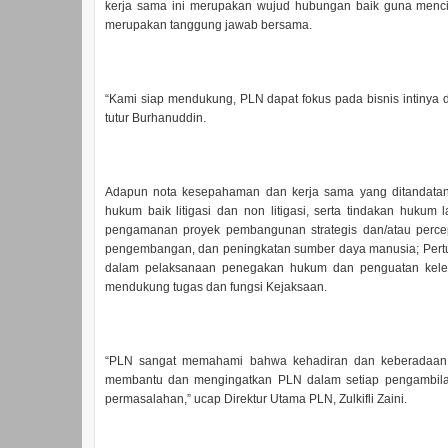
kerja sama ini merupakan wujud hubungan baik guna menc
merupakan tanggung jawab bersama.
“Kami siap mendukung, PLN dapat fokus pada bisnis intinya 
tutur Burhanuddin.
Adapun nota kesepahaman dan kerja sama yang ditandatan
hukum baik litigasi dan non litigasi, serta tindakan huk
pengamanan proyek pembangunan strategis dan/atau percep
pengembangan, dan peningkatan sumber daya manusia; Pertuka
dalam pelaksanaan penegakan hukum dan penguatan kelem
mendukung tugas dan fungsi Kejaksaan.
“PLN sangat memahami bahwa kehadiran dan keberadaan pi
membantu dan mengingatkan PLN dalam setiap pengambilan
permasalahan,” ucap Direktur Utama PLN, Zulkifli Zaini.