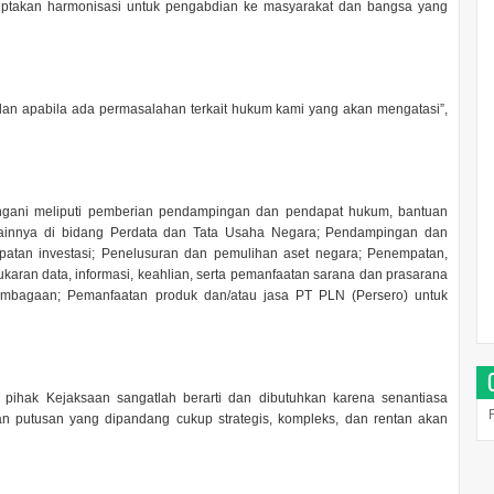
iptakan harmonisasi untuk pengabdian ke masyarakat dan bangsa yang
dan apabila ada permasalahan terkait hukum kami yang akan mengatasi”,
gani meliputi pemberian pendampingan dan pendapat hukum, bantuan
um lainnya di bidang Perdata dan Tata Usaha Negara; Pendampingan dan
atan investasi; Penelusuran dan pemulihan aset negara; Penempatan,
ran data, informasi, keahlian, serta pemanfaatan sarana dan prasarana
bagaan; Pemanfaatan produk dan/atau jasa PT PLN (Persero) untuk
hak Kejaksaan sangatlah berarti dan dibutuhkan karena senantiasa
 putusan yang dipandang cukup strategis, kompleks, dan rentan akan