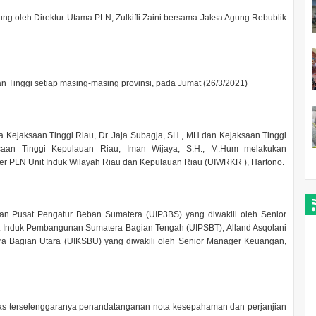
 oleh Direktur Utama PLN, Zulkifli Zaini bersama Jaksa Agung Rebublik
an Tinggi setiap masing-masing provinsi, pada Jumat (26/3/2021)
 Kejaksaan Tinggi Riau, Dr. Jaja Subagja, SH., MH dan Kejaksaan Tinggi
saan Tinggi Kepulauan Riau, Iman Wijaya, S.H., M.Hum melakukan
PLN Unit Induk Wilayah Riau dan Kepulauan Riau (UIWRKR ), Hartono.
an Pusat Pengatur Beban Sumatera (UIP3BS) yang diwakili oleh Senior
t Induk Pembangunan Sumatera Bagian Tengah (UIPSBT), Alland Asqolani
a Bagian Utara (UIKSBU) yang diwakili oleh Senior Manager Keuangan,
.
as terselenggaranya penandatanganan nota kesepahaman dan perjanjian