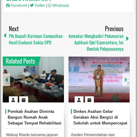
Facebook
|
Twitter
|
Whatsapp
Next
Previous
Plh Bupati Karimun Sampaikan
Amsakar Menghadiri Peluncuran
Hasil Evaluasi Sakip OPD
Aplikasi Ojol Siperantara, Ini
Bentuk Pelayanannya
Related Posts
Pemkab Asahan Diminta
Dinkes Asahan Gelar
Bangun Rumah Anak
Gerakan Aksi Bergizi di
Sebagai Tempat Rehabilitasi
Sekolah untuk Mempercepat
Anak Korban Kekerasan
Penanggulangan Stunting
Wabup Rianto bersama jajaran
Asisten Pemerintahan dan