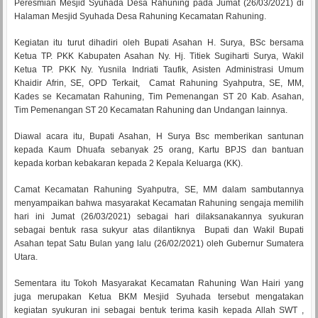
Peresmian Mesjid Syuhada Desa Rahuning pada Jumat (26/03/2021) di
Halaman Mesjid Syuhada Desa Rahuning Kecamatan Rahuning.
Kegiatan itu turut dihadiri oleh Bupati Asahan H. Surya, BSc bersama
Ketua TP. PKK Kabupaten Asahan Ny. Hj. Titiek Sugiharti Surya, Wakil
Ketua TP. PKK Ny. Yusnila Indriati Taufik, Asisten Administrasi Umum
Khaidir Afrin, SE, OPD Terkait, Camat Rahuning Syahputra, SE, MM,
Kades se Kecamatan Rahuning, Tim Pemenangan ST 20 Kab. Asahan,
Tim Pemenangan ST 20 Kecamatan Rahuning dan Undangan lainnya.
Diawal acara itu, Bupati Asahan, H Surya Bsc memberikan santunan
kepada Kaum Dhuafa sebanyak 25 orang, Kartu BPJS dan bantuan
kepada korban kebakaran kepada 2 Kepala Keluarga (KK).
Camat Kecamatan Rahuning Syahputra, SE, MM dalam sambutannya
menyampaikan bahwa masyarakat Kecamatan Rahuning sengaja memilih
hari ini Jumat (26/03/2021) sebagai hari dilaksanakannya syukuran
sebagai bentuk rasa sukyur atas dilantiknya Bupati dan Wakil Bupati
Asahan tepat Satu Bulan yang lalu (26/02/2021) oleh Gubernur Sumatera
Utara.
Sementara itu Tokoh Masyarakat Kecamatan Rahuning Wan Hairi yang
juga merupakan Ketua BKM Mesjid Syuhada tersebut mengatakan
kegiatan syukuran ini sebagai bentuk terima kasih kepada Allah SWT ,