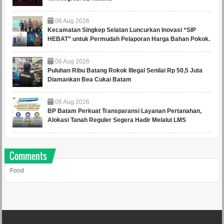
06
Aug
2026
Kecamatan Singkep Selatan Luncurkan Inovasi “SIP
HEBAT” untuk Permudah Pelaporan Harga Bahan Pokok.
06
Aug
2026
Puluhan Ribu Batang Rokok Illegal Senilai Rp 50,5 Juta
Diamankan Bea Cukai Batam
06
Aug
2026
BP Batam Perkuat Transparansi Layanan Pertanahan,
Alokasi Tanah Reguler Segera Hadir Melalui LMS
Comments
Food