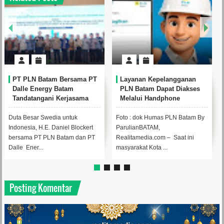
 PT
Layanan Kepelangganan
Wujudkan Kota Batam
PLN Batam Dapat Diakses
Sebagai Hubungan Digital
a
Melalui Handphone
Terdepan di Asia Tenggara
PLN Batam dan BP Batam
Dukung Ekspansi Firmus
Foto : dok Humas PLN Batam By
Foto udara pembangunan pusat
Technologies
rt
ParulianBATAM,
data (data center) di Kawasan
 PT
Realitamedia.com – Saat ini
Ekonomi Khusus (KEK) Nongsa
masyarakat Kota ...
Digital Park,...
Posting Komentar