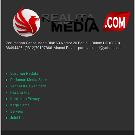
Perumahan Parisa Indah Blok A3 Nomor 20 Batuaji- Batam HP (0823)
86494486, (0812)70197866. Alamat Email : paruliankepri@yahoo.com
Susunan Redaksi
Pedoman Media SIber
Verifikasi Dewan pers
Pasang Iklan
Kebijakan Privacy
Kerja Sama
Servers
Joint Us