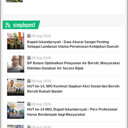
simplepost
08
Aug
2026
Bupati Iskandarsyah : Data Akurat Sangat Penting
Sebagai Landasan Utama Perumusan Kebijakan Daerah
08
Aug
2026
BP Batam Optimalkan Pelayanan Air Bersih, Masyarakat
Diimbau Gunakan Air Secara Bijak
08
Aug
2026
HUT ke-14, IWO Karimun Siapkan Aksi Sosial dan Bersih-
Bersih Rumah Ibadah
08
Aug
2026
HUT ke-14 IWO, Bupati Iskandarsyah : Pers Profesional
Harus Berdampak bagi Masyarakat
08
Aug
2026