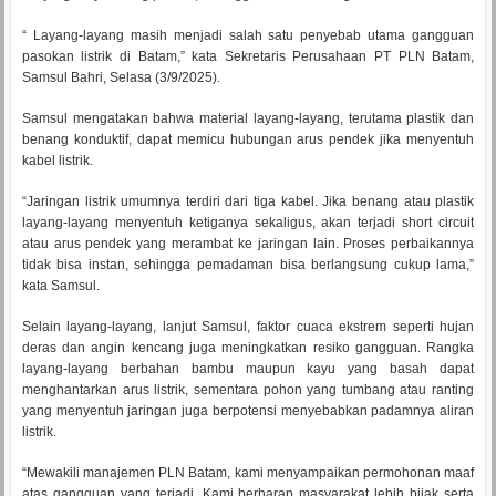
“ Layang-layang masih menjadi salah satu penyebab utama gangguan
pasokan listrik di Batam,” kata Sekretaris Perusahaan PT PLN Batam,
Samsul Bahri, Selasa (3/9/2025).
Samsul mengatakan bahwa material layang-layang, terutama plastik dan
benang konduktif, dapat memicu hubungan arus pendek jika menyentuh
kabel listrik.
“Jaringan listrik umumnya terdiri dari tiga kabel. Jika benang atau plastik
layang-layang menyentuh ketiganya sekaligus, akan terjadi short circuit
atau arus pendek yang merambat ke jaringan lain. Proses perbaikannya
tidak bisa instan, sehingga pemadaman bisa berlangsung cukup lama,”
kata Samsul.
Selain layang-layang, lanjut Samsul, faktor cuaca ekstrem seperti hujan
deras dan angin kencang juga meningkatkan resiko gangguan. Rangka
layang-layang berbahan bambu maupun kayu yang basah dapat
menghantarkan arus listrik, sementara pohon yang tumbang atau ranting
yang menyentuh jaringan juga berpotensi menyebabkan padamnya aliran
listrik.
“Mewakili manajemen PLN Batam, kami menyampaikan permohonan maaf
atas gangguan yang terjadi. Kami berharap masyarakat lebih bijak serta