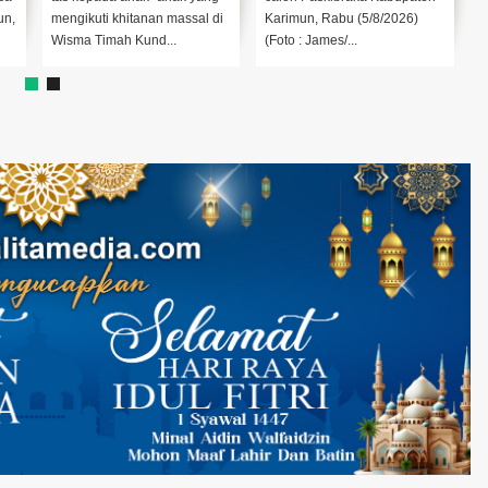
Karimun, Rabu (5/8/2026)
JamedKARIMUN,Realitamedi
saat meng
(Foto : James/...
a.com – Kinerja impresif
Orientasi
kembali ditorehkan ...
Dasar K...