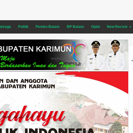
ahraga
Politik
Pemko Batam
BP Batam
Opini
New Recent