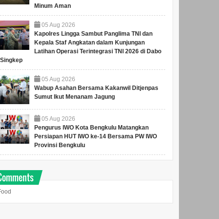
Minum Aman
05
Aug
2026
Kapolres Lingga Sambut Panglima TNI dan
Kepala Staf Angkatan dalam Kunjungan
Latihan Operasi Terintegrasi TNI 2026 di Dabo
Singkep
05
Aug
2026
Wabup Asahan Bersama Kakanwil Ditjenpas
Sumut Ikut Menanam Jagung
05
Aug
2026
Pengurus IWO Kota Bengkulu Matangkan
Persiapan HUT IWO ke-14 Bersama PW IWO
Provinsi Bengkulu
 Menekan Angka
Comments
g, PT Saipem
ia Melatih Kader
Food
du
kandarsyah
ikan sambutannya