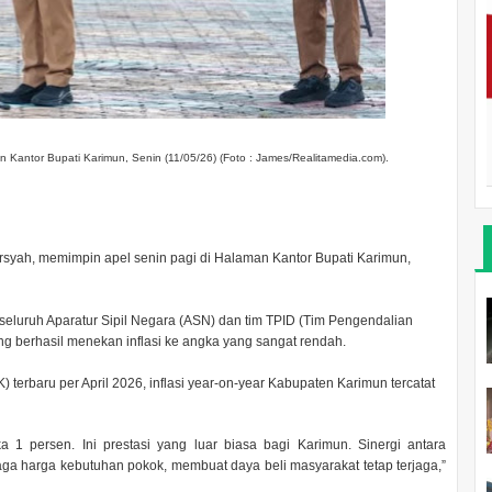
 Kantor Bupati Karimun, Senin (11/05/26) (Foto : James/Realitamedia.com).
arsyah, memimpin apel senin pagi di Halaman Kantor Bupati Karimun,
seluruh Aparatur Sipil Negara (ASN) dan tim TPID (Tim Pengendalian
ng berhasil menekan inflasi ke angka yang sangat rendah.
erbaru per April 2026, inflasi year-on-year Kabupaten Karimun tercatat
gka 1 persen. Ini prestasi yang luar biasa bagi Karimun. Sinergi antara
a harga kebutuhan pokok, membuat daya beli masyarakat tetap terjaga,”