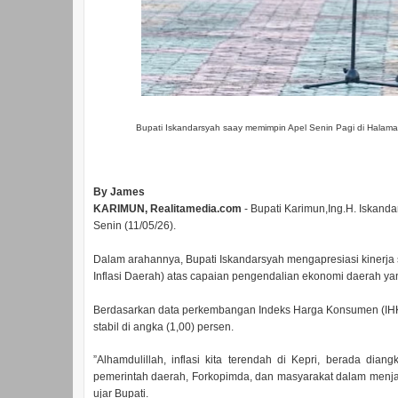
Bupati Iskandarsyah saay memimpin Apel Senin Pagi di Halaman
‎By James
‎KARIMUN, Realitamedia.com
- Bupati Karimun,Ing.H. Iskand
Senin (11/05/26).
Dalam arahannya, Bupati Iskandarsyah mengapresiasi kinerja 
Inflasi Daerah) atas capaian pengendalian ekonomi daerah ya
‎Berdasarkan data perkembangan Indeks Harga Konsumen (IHK) t
stabil di angka (1,00) persen.
”Alhamdulillah, inflasi kita terendah di Kepri, berada dian
pemerintah daerah, Forkopimda, dan masyarakat dalam menjag
ujar Bupati.