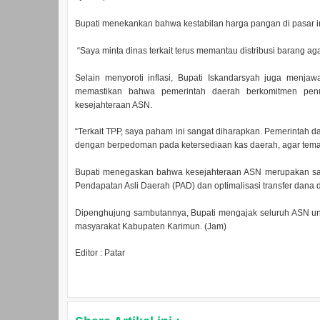
‎Bupati menekankan bahwa kestabilan harga pangan di pasar in
“Saya minta dinas terkait terus memantau distribusi barang agar 
‎Selain menyoroti inflasi, Bupati Iskandarsyah juga menj
memastikan bahwa pemerintah daerah berkomitmen pen
kesejahteraan ASN.
“Terkait TPP, saya paham ini sangat diharapkan. Pemerintah da
dengan berpedoman pada ketersediaan kas daerah, agar tema
‎Bupati menegaskan bahwa kesejahteraan ASN merupakan sal
Pendapatan Asli Daerah (PAD) dan optimalisasi transfer dana da
‎Dipenghujung sambutannya, Bupati mengajak seluruh ASN unt
masyarakat Kabupaten Karimun. (Jam)
Editor : Patar