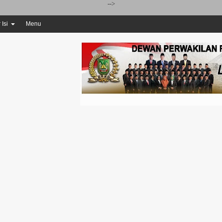
-->
 Isi
Menu