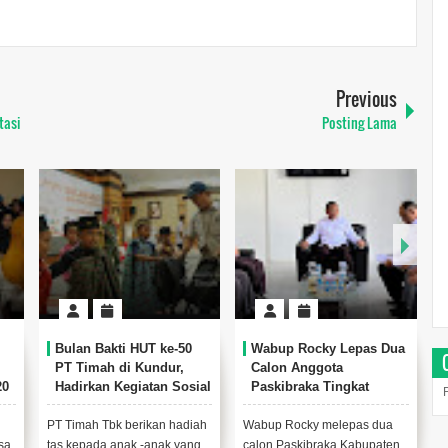
Previous
tasi
Posting Lama
Wabup Rocky Lepas Dua
Bupati dan Wabup
Dukung
Calon Anggota
Karimun: Sukses
Stuntin
Paskibraka Tingkat
Kendalikan Harga,
Indones
Provinsi Kepri Tahun
Karimun Catat Inflasi
Posyan
2026
Terendah se-Kepri di Juli
Wabup Rocky melepas dua
Foto : dok Diskominfo
Bupati Is
2026
calon Paskibraka Kabupaten
KarimunBy
menyampa