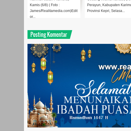
Perayun, Kabupaten Karimun,
mengikuti khitanan massal di
Edit
Provinsi Kepri, Selasa...
Wisma Timah Kund...
Posting Komentar