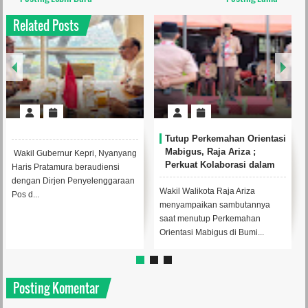
Related Posts
Tutup Perkemahan Orientasi
Mabigus, Raja Ariza ;
Wakil Gubernur Kepri, Nyanyang
Perkuat Kolaborasi dalam
Haris Pratamura beraudiensi
Mendukung Pendidikan
dengan Dirjen Penyelenggaraan
Karakter
Wakil Walikota Raja Ariza
Pos d...
menyampaikan sambutannya
saat menutup Perkemahan
Orientasi Mabigus di Bumi...
Posting Komentar