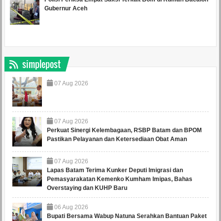
Gubernur Aceh
simplepost
07
Aug
2026
07
Aug
2026
Perkuat Sinergi Kelembagaan, RSBP Batam dan BPOM
Pastikan Pelayanan dan Ketersediaan Obat Aman
07
Aug
2026
Lapas Batam Terima Kunker Deputi Imigrasi dan
Pemasyarakatan Kemenko Kumham Imipas, Bahas
Overstaying dan KUHP Baru
06
Aug
2026
Bupati Bersama Wabup Natuna Serahkan Bantuan Paket