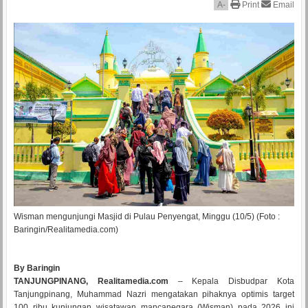
A
-
Print
Email
Wisman mengunjungi Masjid di Pulau Penyengat, Minggu (10/5) (Foto :
Baringin/Realitamedia.com)
By Baringin
TANJUNGPINANG, Realitamedia.com
– Kepala Disbudpar Kota
Tanjungpinang, Muhammad Nazri mengatakan pihaknya optimis target
100 ribu kunjungan wisatawan mancanegara (Wisman) pada 2026 ini