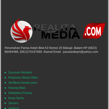
Perumahan Parisa Indah Blok A3 Nomor 20 Batuaji- Batam HP (0823)
86494486, (0812)70197866. Alamat Email : paruliankepri@yahoo.com
Susunan Redaksi
Pedoman Media SIber
Verifikasi Dewan pers
Pasang Iklan
Kebijakan Privacy
Kerja Sama
Servers
Joint Us