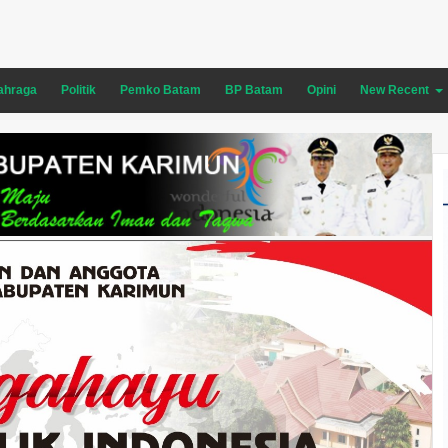
ahraga
Politik
Pemko Batam
BP Batam
Opini
New Recent