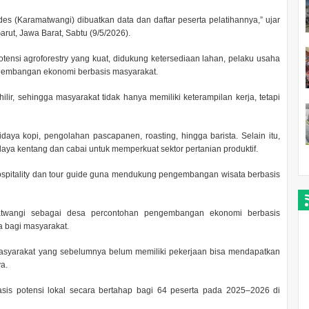
es (Karamatwangi) dibuatkan data dan daftar peserta pelatihannya,” ujar
arut, Jawa Barat, Sabtu (9/5/2026).
otensi agroforestry yang kuat, didukung ketersediaan lahan, pelaku usaha
gembangan ekonomi berbasis masyarakat.
hilir, sehingga masyarakat tidak hanya memiliki keterampilan kerja, tetapi
idaya kopi, pengolahan pascapanen, roasting, hingga barista. Selain itu,
daya kentang dan cabai untuk memperkuat sektor pertanian produktif.
i hospitality dan tour guide guna mendukung pengembangan wisata berbasis
matwangi sebagai desa percontohan pengembangan ekonomi berbasis
 bagi masyarakat.
 masyarakat yang sebelumnya belum memiliki pekerjaan bisa mendapatkan
a.
sis potensi lokal secara bertahap bagi 64 peserta pada 2025–2026 di