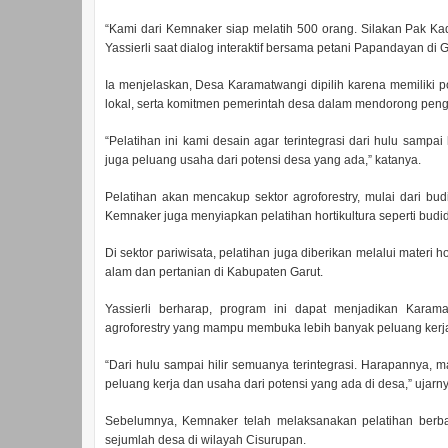
“Kami dari Kemnaker siap melatih 500 orang. Silakan Pak Kad
Yassierli saat dialog interaktif bersama petani Papandayan di G
Ia menjelaskan, Desa Karamatwangi dipilih karena memiliki p
lokal, serta komitmen pemerintah desa dalam mendorong pen
“Pelatihan ini kami desain agar terintegrasi dari hulu sampai 
juga peluang usaha dari potensi desa yang ada,” katanya.
Pelatihan akan mencakup sektor agroforestry, mulai dari bud
Kemnaker juga menyiapkan pelatihan hortikultura seperti budi
Di sektor pariwisata, pelatihan juga diberikan melalui mater
alam dan pertanian di Kabupaten Garut.
Yassierli berharap, program ini dapat menjadikan Kara
agroforestry yang mampu membuka lebih banyak peluang kerja
“Dari hulu sampai hilir semuanya terintegrasi. Harapannya,
peluang kerja dan usaha dari potensi yang ada di desa,” ujarny
Sebelumnya, Kemnaker telah melaksanakan pelatihan berba
sejumlah desa di wilayah Cisurupan.