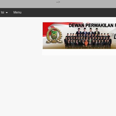
-->
 Isi
Menu