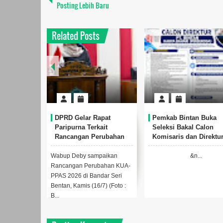
Posting Lebih Baru
Related Posts
DPRD Gelar Rapat
Pemkab Bintan Buka
Paripurna Terkait
Seleksi Bakal Calon
Rancangan Perubahan
Komisaris dan Direktu
KUA-PPAS 2026 yang
BUMD PT. Bintan Kary
Diajukan Pemkab Bintan
Bahari (Perseroda)
Wabup Deby sampaikan
&n...
Rancangan Perubahan KUA-
PPAS 2026 di Bandar Seri
Bentan, Kamis (16/7) (Foto :
B...