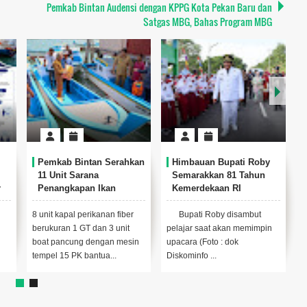
Pemkab Bintan Audensi dengan KPPG Kota Pekan Baru dan
Satgas MBG, Bahas Program MBG
Pemkab Bintan Serahkan
Himbauan Bupati Roby
11 Unit Sarana
Semarakkan 81 Tahun
r
Penangkapan Ikan
Kemerdekaan RI
a
kepada Kelompok
Nelayan
8 unit kapal perikanan fiber
Bupati Roby disambut
S
berukuran 1 GT dan 3 unit
pelajar saat akan memimpin
s
boat pancung dengan mesin
upacara (Foto : dok
k
tempel 15 PK bantua...
Diskominfo ...
P
d