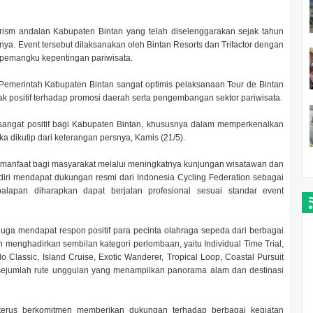
urism andalan Kabupaten Bintan yang telah diselenggarakan sejak tahun
nya. Event tersebut dilaksanakan oleh Bintan Resorts dan Trifactor dengan
pemangku kepentingan pariwisata.
emerintah Kabupaten Bintan sangat optimis pelaksanaan Tour de Bintan
k positif terhadap promosi daerah serta pengembangan sektor pariwisata.
g sangat positif bagi Kabupaten Bintan, khususnya dalam memperkenalkan
ka dikutip dari keterangan persnya, Kamis (21/5).
 manfaat bagi masyarakat melalui meningkatnya kunjungan wisatawan dan
endiri mendapat dukungan resmi dari Indonesia Cycling Federation sebagai
alapan diharapkan dapat berjalan profesional sesuai standar event
 juga mendapat respon positif para pecinta olahraga sepeda dari berbagai
 menghadirkan sembilan kategori perlombaan, yaitu Individual Time Trial,
lassic, Island Cruise, Exotic Wanderer, Tropical Loop, Coastal Pursuit
i sejumlah rute unggulan yang menampilkan panorama alam dan destinasi
erus berkomitmen memberikan dukungan terhadap berbagai kegiatan