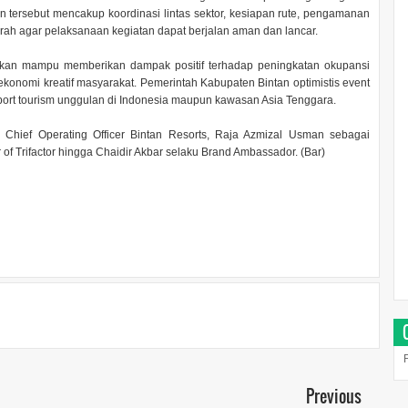
n tersebut mencakup koordinasi lintas sektor, kesiapan rute, pengamanan
erah agar pelaksanaan kegiatan dapat berjalan aman dan lancar.
apkan mampu memberikan dampak positif terhadap peningkatan okupansi
 ekonomi kreatif masyarakat. Pemerintah Kabupaten Bintan optimistis event
sport tourism unggulan di Indonesia maupun kawasan Asia Tenggara.
u Chief Operating Officer Bintan Resorts, Raja Azmizal Usman sebagai
f Trifactor hingga Chaidir Akbar selaku Brand Ambassador. (Bar)
Previous