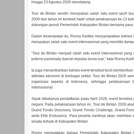
hingga 23 Agustus 2026 mendatang.
Tour de Bintan sendiri merupakan salah satu event sport to
2009 dan tahun ini kembali hadir untuk pelaksanaan ke-13 kali
dukungan penuh Pemerintah Kabupaten Bintan bersama para 
Dalam kesempatan itu, Ronny Kartika menyampaikan bahwa P
merupakan salah satu event internasional yang memiliki dampa
“Tour de Bintan menjadi salah satu event internasional yan
potensi pariwisata daerah kepada dunia luar,” kata Ronny Karti
Ia juga menambahkan bahwa event tersebut turut memberikan
aktivitas ekonomi di berbagai sektor. Tour de Bintan 2026 s
organisasi sepeda di Indonesia, sehingga pelaksanaan b
internasional.
Sejak dibukanya pendaftaran pada April 2026, event tersebut
negara. Pada pelaksanaan tahun ini, Tour de Bintan 2026 akan
Grand Fondo Discovery, Grand Fondo Challenge, Grand Fondo C
serta Elite Endurance. Para peserta nantinya akan melintas
wisata terbaik di Kabupaten Bintan.
Ronny mengatakan bahwa Pemerintah Kabupaten Bintan t