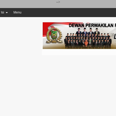
-->
 Isi
Menu