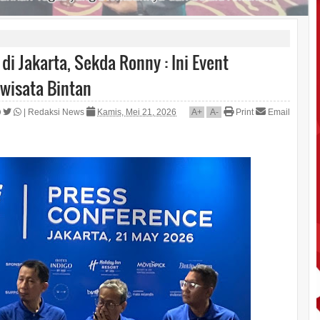
di Jakarta, Sekda Ronny : Ini Event
iwisata Bintan
|
Redaksi News
Kamis, Mei 21, 2026
A
+
A
-
Print
Email