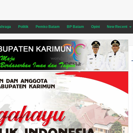
ahraga
Politik
Pemko Batam
BP Batam
Opini
New Recent