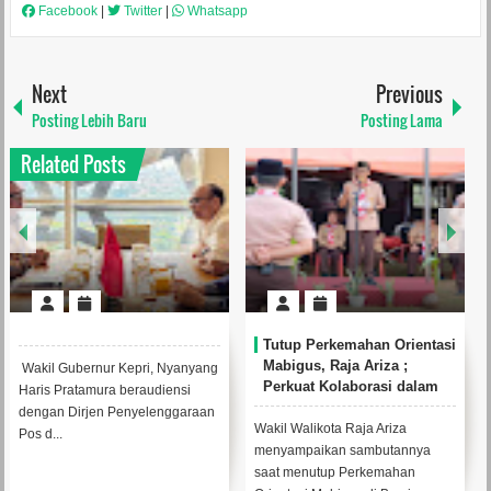
Facebook
|
Twitter
|
Whatsapp
Next
Previous
Posting Lebih Baru
Posting Lama
Related Posts
Tutup Perkemahan Orientasi
Mabigus, Raja Ariza ;
Wakil Gubernur Kepri, Nyanyang
Perkuat Kolaborasi dalam
Haris Pratamura beraudiensi
Mendukung Pendidikan
dengan Dirjen Penyelenggaraan
Karakter
Wakil Walikota Raja Ariza
Pos d...
menyampaikan sambutannya
saat menutup Perkemahan