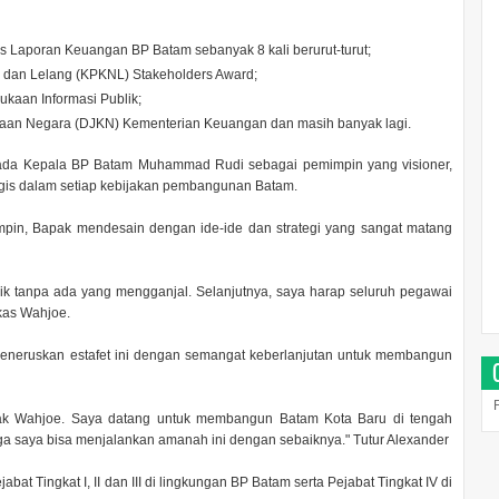
s Laporan Keuangan BP Batam sebanyak 8 kali berurut-turut;
dan Lelang (KPKNL) Stakeholders Award;
ukaan Informasi Publik;
yaan Negara (DJKN) Kementerian Keuangan dan masih banyak lagi.
da Kepala BP Batam Muhammad Rudi sebagai pemimpin yang visioner,
tegis dalam setiap kebijakan pembangunan Batam.
in, Bapak mendesain dengan ide-ide dan strategi yang sangat matang
ik tanpa ada yang mengganjal. Selanjutnya, saya harap seluruh pegawai
kas Wahjoe.
 meneruskan estafet ini dengan semangat keberlanjutan untuk membangun
Pak Wahjoe. Saya datang untuk membangun Batam Kota Baru di tengah
ga saya bisa menjalankan amanah ini dengan sebaiknya." Tutur Alexander
abat Tingkat I, II dan III di lingkungan BP Batam serta Pejabat Tingkat IV di