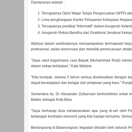
Diantaranya adalah :
Tercapainya Opini Wajar Tanpa Pengecualian (WTP) ata
Lima penghargaan Kantor Pelayanan Kekayaan Negara 
Tercapainya predikat “Informatif” dalam Anugerah Keterb
Anugerah Reksa Bandha dari Direktorat Jenderal Keka
Wahjoe dalam sambutannya menyampaikan terimakasih kepa
profesional, selalu berinovasi dan memiliki perencanaan stra
"Saya salut bagaimana cara Bapak (Muhammad Rudi) memimp
dalam setiap kebijakan." Kata Wahjoe.
"Kita kompak, selama 5 tahun semua diselesaikan dengan ba
dapat beradaptasi dan belajar dari pimpinan yang baru." Pung
Sementara itu, Dr. Alexander Zulkarnain berkomitmen untuk
Batam sebagai Kota Baru.
"Saya berharap bisa melaksanakan apa yang di-set oleh 
tantangan kontraksi ekonomi yang kita hadapi bersama. Semo
Berlangsung di Balairungsari, kegiatan dihadiri oleh seluruh Pej