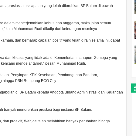
apresiasi atas capaian yang telah ditorehkan BP Batam di bawah
joe dalam menterjemahkan kebutuhan anggaran, maka jalan semua
oe," kata Muhammad Rudi dikutip dari keterangan resminya.
rnain, dan berharap capaian positif yang telah diraih selama ini, dapat
imewa dan khusus yang tidak ada di Kementerian manapun. Semoga yang
ebih kencang mengejar target," pesan Muhammad Rudi.
 adalah Penyiapan KEK Kesehatan, Pembangunan Bandara,
lang hingga PSN Rempang ECO City.
engabdian di BP Batam kepada Anggota Bidang Administrasi dan Keuangan
ah banyak menorehkan prestasi bagi instansi BP Batam.
s, dan proaktif, Wahjoe telah melahirkan banyak perubahan hingga