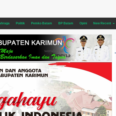
ahraga
Politik
Pemko Batam
BP Batam
Opini
New Recent