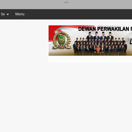
-->
 Isi
Menu