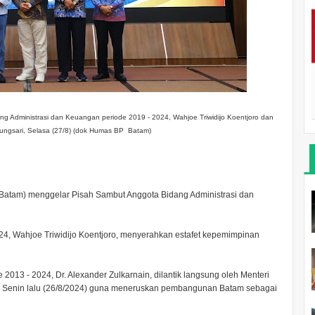
g Administrasi dan Keuangan periode 2019 - 2024, Wahjoe Triwidijo Koentjoro dan
airungsari, Selasa (27/8) (dok Humas BP Batam)
atam) menggelar Pisah Sambut Anggota Bidang Administrasi dan
24, Wahjoe Triwidijo Koentjoro, menyerahkan estafet kepemimpinan
2013 - 2024, Dr. Alexander Zulkarnain, dilantik langsung oleh Menteri
da Senin lalu (26/8/2024) guna meneruskan pembangunan Batam sebagai