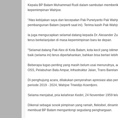
Kepala BP Batam Muhammad Rudi dalam sambutan memberikan 
kepemimpinan Wahjoe.
"Atas kebijakan saya dan kecepatan Pak Purwiyanto Pak Wah
pembangunan Batam (seperti saat ini). Terima kasih Pak Wahj
Ia juga mengucapkan selamat datang kepada Dr. Alexander Zulka
terus berkelanjutan di masa kepemimpinan baru ke depan.
"Selamat datang Pak Alex di Kota Batam, kota kecil yang ist
baik (selama ini) terus dipertahankan, bahkan bisa berlari l
Beberapa tugas penting yang masih belum usai menurutnya,
OSS, Pelabuhan Batu Ampar, Infrastruktur Jalan, Trans Bare
Di penghujung acara, dilakukan penyerahan apresiasi atas p
periode 2019 - 2024, Wahjoe Triwidijo Koentjoro.
Selama menjabat, pria kelahiran Kediri, 24 November 1959 tel
Dikenal sebagai sosok pimpinan yang ramah, fleksibel, dinami
membuat BP Batam mengantongi segudang penghargaan.