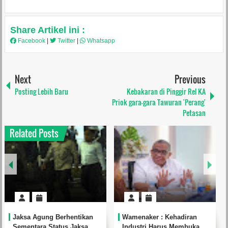
Share Artikel ini :
Facebook
|
Twitter
|
Whatsapp
Next
Previous
Posting Lebih Baru
Kebakaran di Pinggir Rel KA
Priok gara-gara Tawuran 'Perang'
Petasan
Related Posts
Jaksa Agung Berhentikan
Wamenaker : Kehadiran
Sementara Status Jaksa
Industri Harus Membuka