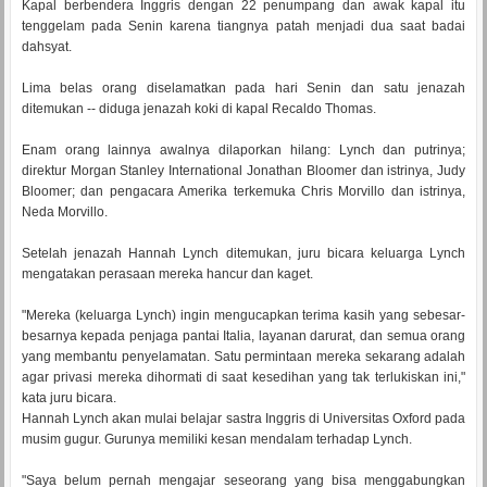
Kapal berbendera Inggris dengan 22 penumpang dan awak kapal itu
tenggelam pada Senin karena tiangnya patah menjadi dua saat badai
dahsyat.
Lima belas orang diselamatkan pada hari Senin dan satu jenazah
ditemukan -- diduga jenazah koki di kapal Recaldo Thomas.
Enam orang lainnya awalnya dilaporkan hilang: Lynch dan putrinya;
direktur Morgan Stanley International Jonathan Bloomer dan istrinya, Judy
Bloomer; dan pengacara Amerika terkemuka Chris Morvillo dan istrinya,
Neda Morvillo.
Setelah jenazah Hannah Lynch ditemukan, juru bicara keluarga Lynch
mengatakan perasaan mereka hancur dan kaget.
"Mereka (keluarga Lynch) ingin mengucapkan terima kasih yang sebesar-
besarnya kepada penjaga pantai Italia, layanan darurat, dan semua orang
yang membantu penyelamatan. Satu permintaan mereka sekarang adalah
agar privasi mereka dihormati di saat kesedihan yang tak terlukiskan ini,"
kata juru bicara.
Hannah Lynch akan mulai belajar sastra Inggris di Universitas Oxford pada
musim gugur. Gurunya memiliki kesan mendalam terhadap Lynch.
"Saya belum pernah mengajar seseorang yang bisa menggabungkan