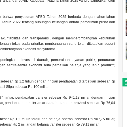
dan rancangan APBD Kabupaten Natuna Tahun 2025 yang disampaikan oleh
an bahwa penyusunan APBD Tahun 2025 berbeda dengan tahun-tahun
 Tahun 2022 tentang hubungan keuangan antara pemerintah pusat dan
akuntabilitas dan transparansi, dengan mempertimbangkan kebutuhan
engan fokus pada prioritas pembangunan yang telah ditetapkan seperti
an pemberdayaan ekonomi masyarakat.
i peningkatan investasi daerah, pemerataan layanan publik, penurunan
n sentra-sentra ekonomi serta perbaikan belanja yang lebih produktif,
ebesar Rp 1,2 triliun dengan rincian pendapatan ditargetkan sebesar Rp
si Silpa sebesar Rp 100 miliar.
7 miliar, pendapatan transfer sebesar Rp 941,18 miliar dengan rincian
ar, pendapatan transfer antar daerah atau dari provinsi sebesar Rp 76,04
ar Rp 1,2 triliun terdiri dari belanja operasi sebesar Rp 907,75 miliar,
sebesar Rp 2 miliar dan belanja transfer sebesar Rp 79,11 miliar.