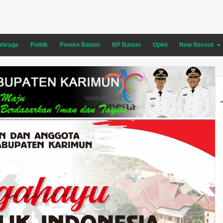
ahraga
Politik
Pemko Batam
BP Batam
Opini
New Recent