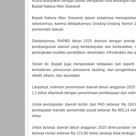
Acara dilanjutkan dengan pidato pengantar nota keuangan 
Bupati Natuna Wan Siswandi.
Bupati Natuna Wan Siswandi dalam pidatonya memapark
sebelumnya, karena ditetapkannya Undang-Undang Nomor 1
pemerintah daerah.
Dikatakannya, RAPBD tahun 2025 disusun dengan prinsip 
pembangunan daerah yang berkelanjutan dan berkeadilan, d
peningkatan kualitas pendidikan, kesehatan, infrastruktur d
Selain itu, Bupati juga menjelaskan kebijakan lain sepert
kemiskinan, penurunan prevalensi stunting, dan pengembanga
efektif, efisien, dan akuntabel.
Lanjutnya, estimasi penerimaan daerah tahun anggaran 2025 s
1,1 triliun ditambah dengan penerimaan pembiayaan dari estima
Untuk pendapatan daerah terdiri dari PAD sebesar Rp 160,8
pendapatan transfer pemerintah pusat sebesar Rp 865,14 mili
miliar.
Untuk belanja daerah tahun anggaran 2025 direncanakan sebes
belanja modal sebesar Rp 223,86 miliar, belanja tidak terduga 