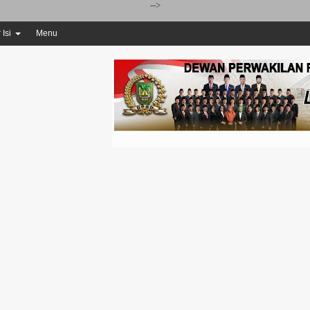
-->
 Isi
Menu