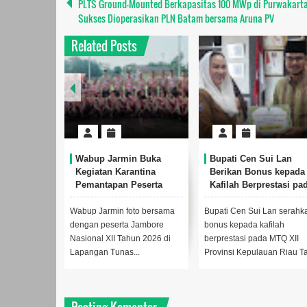
PLTS Ground-Mounted Berkapasitas 100 MWp di Purwakart
Sukses Dioperasikan PLN Batam bersama Aruna PV
Related Posts
ui Lan Buka
Wabup Jarmin Buka
Bupati Cen Sui Lan
 Rakyat
Kegiatan Karantina
Berikan Bonus kepada
32 Natuna
Pemantapan Peserta
Kafilah Berprestasi pa
Jamnas XII Tahun 2026
MTQ XII Provinsi Kepr
Tahun 2026
n (5 dari
Wabup Jarmin foto bersama
Bupati Cen Sui Lan serahk
a dengan
dengan peserta Jambore
bonus kepada kafilah
Rakyat
Nasional XII Tahun 2026 di
berprestasi pada MTQ XII
atuna d...
Lapangan Tunas...
Provinsi Kepulauan Riau Ta