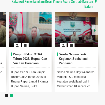
a
Kakanwil Kemenkumham Kepri Pimpin Acara Sertijab Karutan
Batam
Pimpin Rakor GTRA
Sekda Natuna Ikuti
Tahun 2026, Bupati Cen
Kegiatan Sosialisasi
da
Sui Lan Harapkan
Penilaian
i
Pelaksanaan Reforma
Maladministrasi
Agraria dapat Dipercepat
Penyelenggaraan
an
Bupati Cen Sui Lan Pimpin
Sekda Natuna Boy Wijanarko
Pelayanan Publik Tahun
Rakor GTRA Tahun 2026 di
Varianto, S.E mengikuti
2026 Secara Zoom
Ruang Rapat Lantai II Kantor
kegiatan sosialisasi opini
...
Bupati Natuna, Bukit...
Ombudsman RI secara Zo...