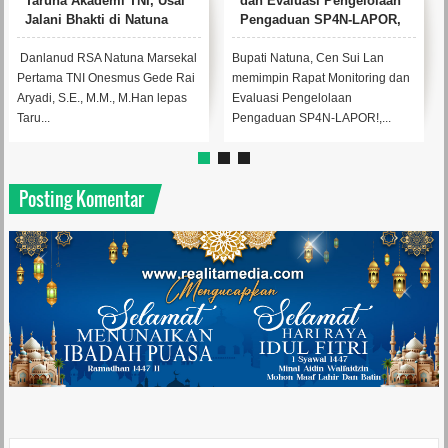
dan Evaluasi Pengelolaan
Sekolah 2026 Siap
Pengaduan SP4N-LAPOR,
Dampingi Pelaksanaan
Cen Sui Lan Minta
Program di Kepri
Perangkat Daerah Perkuat
Bupati Natuna, Cen Sui Lan
Pembangunan
B
Koordinasi
memimpin Rapat Monitoring dan
ruan...
b
Evaluasi Pengelolaan
w
Pengaduan SP4N-LAPOR!,...
De
Posting Komentar