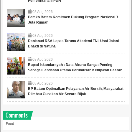
Pemerintahan IPDN
08
Aug
2026
Pemko Batam Komitmen Dukung Program Nasional 3
Juta Rumah
08
Aug
2026
Danlanud RSA Lepas Taruna Akademi TNI, Usai Jalani
Bhakti di Natuna
08
Aug
2026
Bupati Iskandarsyah : Data Akurat Sangat Penting
Sebagai Landasan Utama Perumusan Kebijakan Daerah
08
Aug
2026
BP Batam Optimalkan Pelayanan Air Bersih, Masyarakat
Diimbau Gunakan Air Secara Bijak
Comments
Food