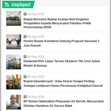
simplepost
09
Aug
2026
Bupati Bersama Wabup Asahan Ikuti Kegiatan
Pengabdian kepada Masyarakat Fakultas Politik
Pemerintahan IPDN
08
Aug
2026
Pemko Batam Komitmen Dukung Program Nasional 3
Juta Rumah
08
Aug
2026
Danlanud RSA Lepas Taruna Akademi TNI, Usai Jalani
Bhakti di Natuna
08
Aug
2026
Bupati Iskandarsyah : Data Akurat Sangat Penting
Sebagai Landasan Utama Perumusan Kebijakan Daerah
08
Aug
2026
BP Batam Optimalkan Pelayanan Air Bersih, Masyarakat
Diimbau Gunakan Air Secara Bijak