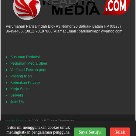
Perumahan Parisa Indah Blok A3 Nomor 20 Batuaji- Batam HP (0823)
86494486, (0812)70197866. Alamat Email : paruliankepri@yahoo.com
Susunan Redaksi
Pedoman Media SIber
Verifikasi Dewan pers
Pasang Iklan
Kebijakan Privacy
Kerja Sama
Servers
Joint Us
Realita Media
© 2021. All Rights Reserved.
Situs ini menggunakan cookie untuk
Powered by
Themes24x7
Nick Desain
meningkatkan pengalaman pengguna.
Saya Setuju
Tolak