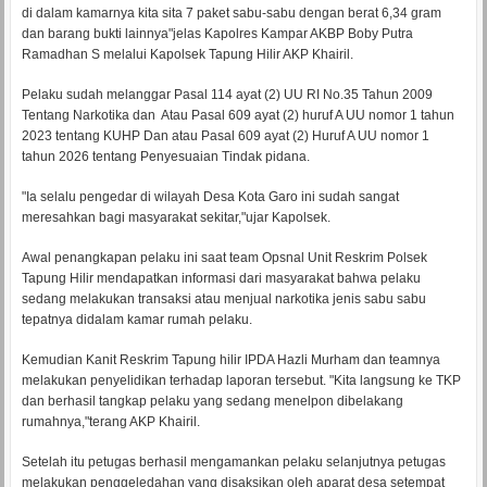
di dalam kamarnya kita sita 7 paket sabu-sabu dengan berat 6,34 gram
dan barang bukti lainnya"jelas Kapolres Kampar AKBP Boby Putra
Ramadhan S melalui Kapolsek Tapung Hilir AKP Khairil.
Pelaku sudah melanggar Pasal 114 ayat (2) UU RI No.35 Tahun 2009
Tentang Narkotika dan Atau Pasal 609 ayat (2) huruf A UU nomor 1 tahun
2023 tentang KUHP Dan atau Pasal 609 ayat (2) Huruf A UU nomor 1
tahun 2026 tentang Penyesuaian Tindak pidana.
"Ia selalu pengedar di wilayah Desa Kota Garo ini sudah sangat
meresahkan bagi masyarakat sekitar,"ujar Kapolsek.
Awal penangkapan pelaku ini saat team Opsnal Unit Reskrim Polsek
Tapung Hilir mendapatkan informasi dari masyarakat bahwa pelaku
sedang melakukan transaksi atau menjual narkotika jenis sabu sabu
tepatnya didalam kamar rumah pelaku.
Kemudian Kanit Reskrim Tapung hilir IPDA Hazli Murham dan teamnya
melakukan penyelidikan terhadap laporan tersebut. "Kita langsung ke TKP
dan berhasil tangkap pelaku yang sedang menelpon dibelakang
rumahnya,"terang AKP Khairil.
Setelah itu petugas berhasil mengamankan pelaku selanjutnya petugas
melakukan penggeledahan yang disaksikan oleh aparat desa setempat