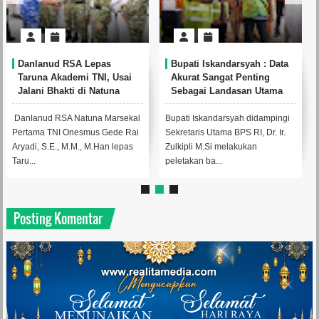
Danlanud RSA Lepas
Bupati Iskandarsyah : Data
Taruna Akademi TNI, Usai
Akurat Sangat Penting
Jalani Bhakti di Natuna
Sebagai Landasan Utama
Perumusan Kebijakan
Daerah
Danlanud RSA Natuna Marsekal
Bupati Iskandarsyah didampingi
Pertama TNI Onesmus Gede Rai
Sekretaris Utama BPS RI, Dr. Ir.
Aryadi, S.E., M.M., M.Han lepas
Zulkipli M.Si melakukan
Taru...
peletakan ba...
Posting Komentar