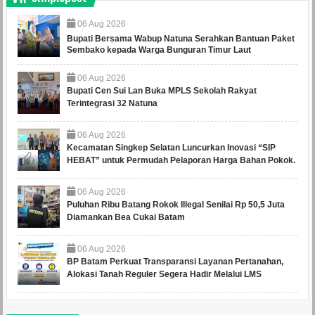
06
Aug
2026
Bupati Bersama Wabup Natuna Serahkan Bantuan Paket
Sembako kepada Warga Bunguran Timur Laut
06
Aug
2026
Bupati Cen Sui Lan Buka MPLS Sekolah Rakyat
Terintegrasi 32 Natuna
06
Aug
2026
Kecamatan Singkep Selatan Luncurkan Inovasi “SIP
HEBAT” untuk Permudah Pelaporan Harga Bahan Pokok.
06
Aug
2026
Puluhan Ribu Batang Rokok Illegal Senilai Rp 50,5 Juta
Diamankan Bea Cukai Batam
06
Aug
2026
BP Batam Perkuat Transparansi Layanan Pertanahan,
Alokasi Tanah Reguler Segera Hadir Melalui LMS