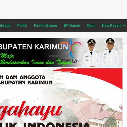
ahraga
Politik
Pemko Batam
BP Batam
Opini
New Recent