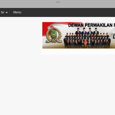
-->
 Isi
Menu