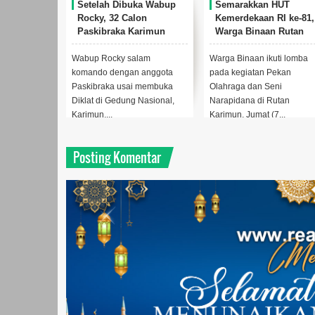
elah Dibuka Wabup
Semarakkan HUT
Senyum Anak
ky, 32 Calon
Kemerdekaan RI ke-81,
Perayun Kun
kibraka Karimun
Warga Binaan Rutan
Khitanan Ma
i Jalani Karantina
Karimun Sangat
Bakti ke -50
 Pemusatan Diklat
Antusias Ikuti Pekan
 Rocky salam
Warga Binaan ikuti lomba
Manegemen PT 
6
Olahraga dan Seni
do dengan anggota
pada kegiatan Pekan
memberikan had
braka usai membuka
Olahraga dan Seni
kepada anak ya
 di Gedung Nasional,
Narapidana di Rutan
khitanan massa
n,...
Karimun, Jumat (7...
Wi...
Posting Komentar