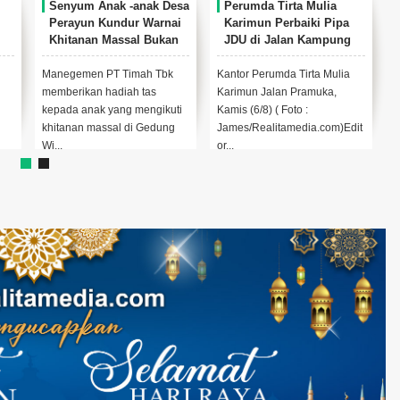
 -anak Desa
Perumda Tirta Mulia
Bulan Bakti HUT ke-5
dur Warnai
Karimun Perbaiki Pipa
PT Timah di Kundur
ssal Bukan
JDU di Jalan Kampung
Berhasil Kumpulkan 
 PT Timah
Harapan
Kantong Darah
Timah Tbk
Kantor Perumda Tirta Mulia
Kegiatan donor darah di
iah tas
Karimun Jalan Pramuka,
Gedung Wisma Kundur, D
ng mengikuti
Kamis (6/8) ( Foto :
Perayun, Kabupaten Kari
l di Gedung
James/Realitamedia.com)Edit
Provinsi Kepri, Selasa...
or...