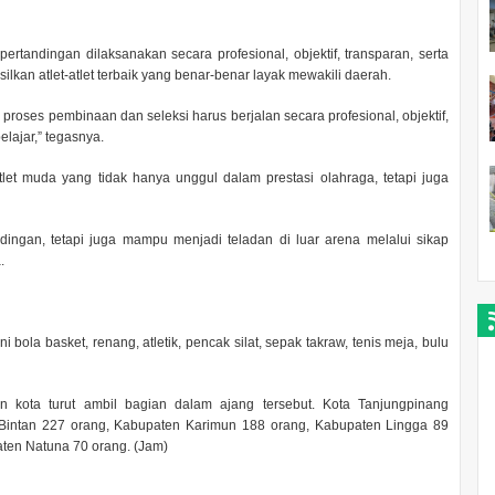
ertandingan dilaksanakan secara profesional, objektif, transparan, serta
ilkan atlet-atlet terbaik yang benar-benar layak mewakili daerah.
oses pembinaan dan seleksi harus berjalan secara profesional, objektif,
lajar,” tegasnya.
tlet muda yang tidak hanya unggul dalam prestasi olahraga, tetapi juga
ndingan, tetapi juga mampu menjadi teladan di luar arena melalui sikap
.
ola basket, renang, atletik, pencak silat, sepak takraw, tenis meja, bulu
dan kota turut ambil bagian dalam ajang tersebut. Kota Tanjungpinang
Bintan 227 orang, Kabupaten Karimun 188 orang, Kabupaten Lingga 89
ten Natuna 70 orang. (Jam)