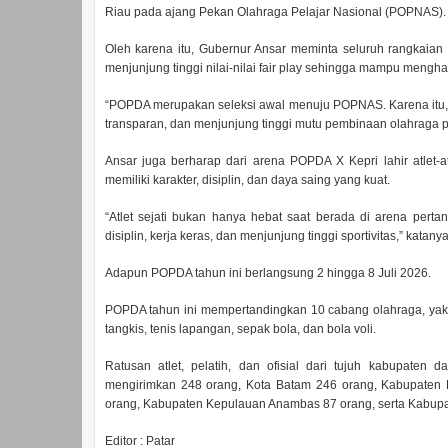
Riau pada ajang Pekan Olahraga Pelajar Nasional (POPNAS).
Oleh karena itu, Gubernur Ansar meminta seluruh rangkaian p
menjunjung tinggi nilai-nilai fair play sehingga mampu menghas
“POPDA merupakan seleksi awal menuju POPNAS. Karena itu, pr
transparan, dan menjunjung tinggi mutu pembinaan olahraga pe
Ansar juga berharap dari arena POPDA X Kepri lahir atlet-a
memiliki karakter, disiplin, dan daya saing yang kuat.
“Atlet sejati bukan hanya hebat saat berada di arena perta
disiplin, kerja keras, dan menjunjung tinggi sportivitas,” katanya
Adapun POPDA tahun ini berlangsung 2 hingga 8 Juli 2026.
POPDA tahun ini mempertandingkan 10 cabang olahraga, yakni b
tangkis, tenis lapangan, sepak bola, dan bola voli.
Ratusan atlet, pelatih, dan ofisial dari tujuh kabupaten 
mengirimkan 248 orang, Kota Batam 246 orang, Kabupaten 
orang, Kabupaten Kepulauan Anambas 87 orang, serta Kabupa
Editor : Patar