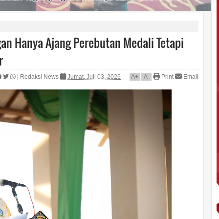
gan Hanya Ajang Perebutan Medali Tetapi
r
|
Redaksi News
Jumat, Juli 03, 2026
A
+
A
-
Print
Email