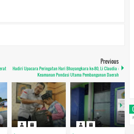
Previous
erat
Hadiri Upacara Peringatan Hari Bhayangkara ke-80, Li Claudia :
Keamanan Pondasi Utama Pembangunan Daerah