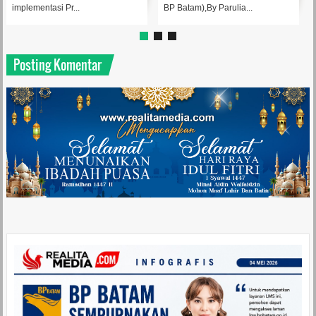
 Batam),By Parulia...
aksi penghijauan di Bendung...
RSBP 
Posting Komentar