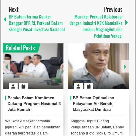
Next
Previous
BP Batam Terima Kunker
Menaker Perkuat Kolaborasi
Banggar DPR RI, Perkuat Batam
dengan Industri KEK Mandalika
sebagai Pusat Investasi Nasional
melalui MagangHub dan
Pelatihan Vokasi
Related Posts
P Batam Optimalkan
Perkuat Ketahanan Air
RSB
elayanan Air Bersih,
Baku, BP Batam Gandeng
Sta
asyarakat Diimbau
Mc Dermott Tanam 400
Dun
unakan Air Secara Bijak
Bambu Betung di
dar
Bendungan Sei Nongsa
ggota/Deputi Bidang
Anggota/Deputi Bidang
Foto 
ngusahaan BP Batam, Denny
Pengusahaan BP Batam, Denny
Batam
ndano (Foto : dok Biro Umum
Tondano melakukan
Reali