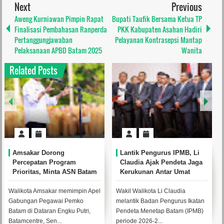
Next
Previous
Aweng Kurniawan Pimpin Rapat
Bupati Taufik Bersama Ketua TP
Finalisasi Pembahasan Ranperda
PKK Kabupaten Asahan Hadiri
Pertanggungjawaban
Pelayanan Kontrasepsi Mantap
Pelaksanaan APBD Batam 2025
Wanita
Related Posts
Puluhan Ribu Batang Rokok
BP Batam Perkuat
Illegal Senilai Rp 50,5 Juta
Transparansi Layanan
Diamankan Bea Cukai
Pertanahan, Alokasi Tanah
Batam
Reguler Segera Hadir
Melalui LMS
Pegawai Bea Cukai Batam
&nb...
memeriksa rokok ilegal di salah
satu Swalayan di Batam (Foto :
Parulian/Real...