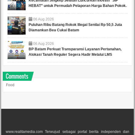
Kecamatan Singkep Selatan Luncurkan Inovasi “SIP
HEBAT” untuk Permudah Pelaporan Harga Bahan Pokok.
06
Aug
2026
Puluhan Ribu Batang Rokok Illegal Senilai Rp 50,5 Juta
Diamankan Bea Cukai Batam
06
Aug
2026
BP Batam Perkuat Transparansi Layanan Pertanahan,
Alokasi Tanah Reguler Segera Hadir Melalui LMS
Comments
Food
www.realitamedia.com Terwujud sebagai portal berita independen dan