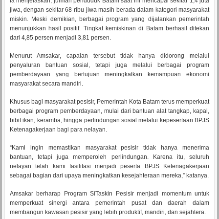
Ia menjelaskan, jumlah penduduk Batam saat ini mencapai sekitar 1,4 juta
jiwa, dengan sekitar 68 ribu jiwa masih berada dalam kategori masyarakat
miskin. Meski demikian, berbagai program yang dijalankan pemerintah
menunjukkan hasil positif. Tingkat kemiskinan di Batam berhasil ditekan
dari 4,85 persen menjadi 3,81 persen.
Menurut Amsakar, capaian tersebut tidak hanya didorong melalui
penyaluran bantuan sosial, tetapi juga melalui berbagai program
pemberdayaan yang bertujuan meningkatkan kemampuan ekonomi
masyarakat secara mandiri.
Khusus bagi masyarakat pesisir, Pemerintah Kota Batam terus memperkuat
berbagai program pemberdayaan, mulai dari bantuan alat tangkap, kapal,
bibit ikan, keramba, hingga perlindungan sosial melalui kepesertaan BPJS
Ketenagakerjaan bagi para nelayan.
“Kami ingin memastikan masyarakat pesisir tidak hanya menerima
bantuan, tetapi juga memperoleh perlindungan. Karena itu, seluruh
nelayan telah kami fasilitasi menjadi peserta BPJS Ketenagakerjaan
sebagai bagian dari upaya meningkatkan kesejahteraan mereka,” katanya.
Amsakar berharap Program SiTaskin Pesisir menjadi momentum untuk
memperkuat sinergi antara pemerintah pusat dan daerah dalam
membangun kawasan pesisir yang lebih produktif, mandiri, dan sejahtera.