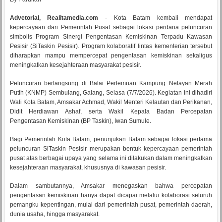
Advetorial, Realitamedia.com
- Kota Batam kembali mendapat
kepercayaan dari Pemerintah Pusat sebagai lokasi perdana peluncuran
simbolis Program Sinergi Pengentasan Kemiskinan Terpadu Kawasan
Pesisir (SiTaskin Pesisir). Program kolaboratif lintas kementerian tersebut
diharapkan mampu mempercepat pengentasan kemiskinan sekaligus
meningkatkan kesejahteraan masyarakat pesisir.
Peluncuran berlangsung di Balai Pertemuan Kampung Nelayan Merah
Putih (KNMP) Sembulang, Galang, Selasa (7/7/2026). Kegiatan ini dihadiri
Wali Kota Batam, Amsakar Achmad, Wakil Menteri Kelautan dan Perikanan,
Didit Herdiawan Ashaf, serta Wakil Kepala Badan Percepatan
Pengentasan Kemiskinan (BP Taskin), Iwan Sumule.
Bagi Pemerintah Kota Batam, penunjukan Batam sebagai lokasi pertama
peluncuran SiTaskin Pesisir merupakan bentuk kepercayaan pemerintah
pusat atas berbagai upaya yang selama ini dilakukan dalam meningkatkan
kesejahteraan masyarakat, khususnya di kawasan pesisir.
Dalam sambutannya, Amsakar menegaskan bahwa percepatan
pengentasan kemiskinan hanya dapat dicapai melalui kolaborasi seluruh
pemangku kepentingan, mulai dari pemerintah pusat, pemerintah daerah,
dunia usaha, hingga masyarakat.