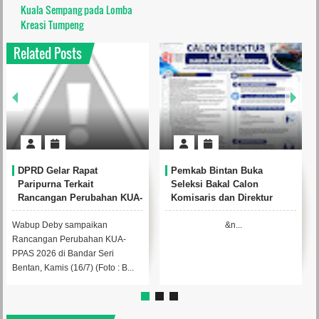
Kuala Sempang pada Lomba
Kreasi Tumpeng
Related Posts
DPRD Gelar Rapat
Pemkab Bintan Buka
Paripurna Terkait
Seleksi Bakal Calon
Rancangan Perubahan KUA-
Komisaris dan Direktur
PPAS 2026 yang Diajukan
BUMD PT. Bintan Karya
Pemkab Bintan
Bahari (Perseroda)
Wabup Deby sampaikan
&n...
Rancangan Perubahan KUA-
PPAS 2026 di Bandar Seri
Bentan, Kamis (16/7) (Foto : B...