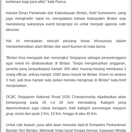
berkesan bagi para atlet," kata Panca.
Kepala Dinas Pariwisata dan Kabudayaan Bintan, Arief Sumarsono, yang
juga menghadiri rapat ini, mengatakan bahwa Kabupaten Bintan siap
mendukung suksesnya event bergengsi ini untuk menjadi agenda rutin
tahunan.
Hal ini merupakan sebuah peluang besar khususnya dalam
memperkenalkan alam Bintan dan sport tourism di mata dunia.
"Bintan bisa mengajak dan merangkul Singapura sebagai penyelenggara
agar event ini dilaksanakan di Bintan. Tanpa mengeluarkan anggaran,
peserta yang berpartisipasi hampir 300 atlet, masing-masing membawa 3
orang official, artinya hampir 1000 tamu masuk ke Bintan. Event ini selama
3 hari, jadi bisa hampir satu pekan mereka menginap di Bintan" kata Arief
menjelaskan.
OCBC Singapore National Road 2026 Championship dijadwalkan akan
berlangsung pada 26 s.d 28 Juni mendatang. Kategori yang
diperlombakan juga cukup beragam, baik kategori perorangan maupun
grup, mulai dari jarak 2 Km, 10 Km, hingga di atas 40 Km.
Untuk rute terjauh, para atlet akan memulai start di Kompleks Perkantoran
Bandar Seri Bentan. Melewati lintas barat hingga menuju Kawasan Wisata