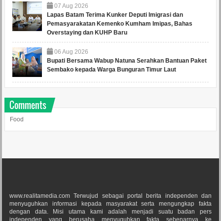
07
Aug
2026
Lapas Batam Terima Kunker Deputi Imigrasi dan
Pemasyarakatan Kemenko Kumham Imipas, Bahas
Overstaying dan KUHP Baru
06
Aug
2026
Bupati Bersama Wabup Natuna Serahkan Bantuan Paket
Sembako kepada Warga Bunguran Timur Laut
Comments
Food
www.realitamedia.com Terwujud sebagai portal berita independen dan
menyuguhkan informasi kepada masyarakat serta mengungkap fakta
dengan data. Misi utama kami adalah menjadi suatu badan pers
independen yang berusaha menyuguhkan fakta sebenarnya ke