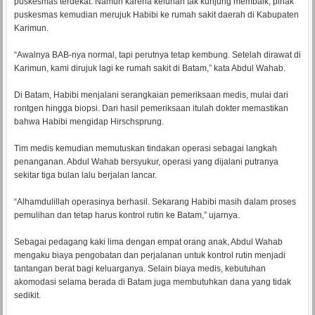
puskesmas terdekat. Namun karena keluhan tak kunjung membaik, pihak
puskesmas kemudian merujuk Habibi ke rumah sakit daerah di Kabupaten
Karimun.
“Awalnya BAB-nya normal, tapi perutnya tetap kembung. Setelah dirawat di
Karimun, kami dirujuk lagi ke rumah sakit di Batam,” kata Abdul Wahab.
Di Batam, Habibi menjalani serangkaian pemeriksaan medis, mulai dari
rontgen hingga biopsi. Dari hasil pemeriksaan itulah dokter memastikan
bahwa Habibi mengidap Hirschsprung.
Tim medis kemudian memutuskan tindakan operasi sebagai langkah
penanganan. Abdul Wahab bersyukur, operasi yang dijalani putranya
sekitar tiga bulan lalu berjalan lancar.
“Alhamdulillah operasinya berhasil. Sekarang Habibi masih dalam proses
pemulihan dan tetap harus kontrol rutin ke Batam,” ujarnya.
Sebagai pedagang kaki lima dengan empat orang anak, Abdul Wahab
mengaku biaya pengobatan dan perjalanan untuk kontrol rutin menjadi
tantangan berat bagi keluarganya. Selain biaya medis, kebutuhan
akomodasi selama berada di Batam juga membutuhkan dana yang tidak
sedikit.