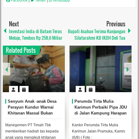
Facebook
|
Twitter
|
Whatsapp
Next
Previous
Investasi India di Batam Terus
Bupati Asahan Terima Kunjungan
Melaju, Tembus Rp 258,6 Miliar
Silaturahmi KB IKDH Deli Tua
Related Posts
anak Desa
Perumda Tirta Mulia
Bulan Bakti HUT k
r Warnai
Karimun Perbaiki Pipa JDU
Timah di Kundur B
al Bukan
di Jalan Kampung Harapan
Kumpulkan 120 K
 Timah
Darah
mah Tbk
Kantor Perumda Tirta Mulia
Kegiatan donor darah
 tas kepada
Karimun Jalan Pramuka, Kamis
Wisma Kundur, Desa 
ti khitanan
(6/8) ( Foto :
Kabupaten Karimun, P