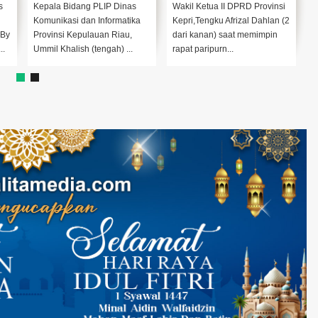
Kunci Utama Capaian
Penyelenggaraan
s
Kepala Bidang PLIP Dinas
Wakil Ketua II DPRD Provinsi
G
Predikat Informatif
Peternakan dan
Komunikasi dan Informatika
Kepri,Tengku Afrizal Dahlan (2
m
Kesehatan Hewan
)By
Provinsi Kepulauan Riau,
dari kanan) saat memimpin
P
..
Ummil Khalish (tengah) ...
rapat paripurn...
T