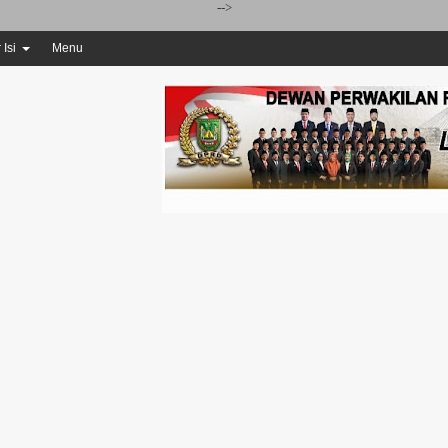
-->
 Isi
Menu