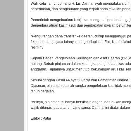
Wali Kota Tanjungpinang H. Lis Darmansyah mengatakan, pinja
penerimaan, dan pengeluaran yang terjadi pada triwulan per
Pemerintah mengeluarkan kebijakan mengenai pemberian gaji ke
Sementara aliran kas masuk dari pendapatan daerah belum ter
“Pengurangan dana transfer ke daerah, cukup mengganggu pe
14, dan belanja jasa lainnya menghadapi Idul Fitri, kita mel
resminy
Kepala Badan Pengelolaan Keuangan dan Aset Daerah (BPKAD
hutang. Sebab pinjaman dalam kerangka pengelolaan kas adal
anggaran. Tujuannya untuk menutupi kekurangan arus kas se
Sesuai dengan Pasal 44 ayat 2 Peraturan Pemerintah Nomor 1 
Djasman, pinjaman daerah rangka pengelolaan kas tidak mem
tahun berjalan.
“Artinya, pinjaman ini hanya bersifat talangan, dan bukan me
wajib dilunasi pada tahun yang sama. Dan hal ini diatur dalam 
Editor : Patar