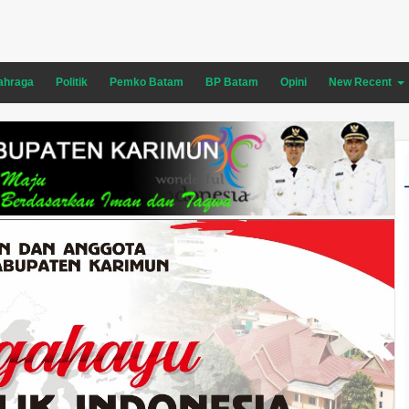
ahraga
Politik
Pemko Batam
BP Batam
Opini
New Recent