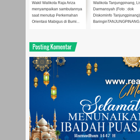
Mendukung Pendidikan
Tanjung Unggat
Wakil Walikota Raja Ariza
Walikota Tanjungpinang, Li
Karakter
menyampaikan sambutannya
Darmansyah (Foto : dok
saat menutup Perkemahan
Diskominfo Tanjungpinang
Orientasi Mabigus di Bumi...
BaringinTANJUNGPINANG.
Posting Komentar