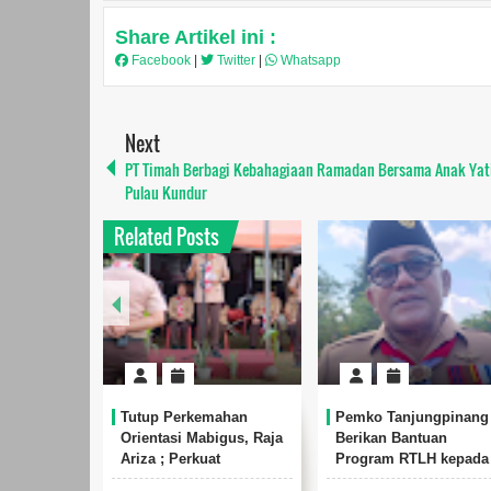
Share Artikel ini :
Facebook
|
Twitter
|
Whatsapp
Next
PT Timah Berbagi Kebahagiaan Ramadan Bersama Anak Yat
Pulau Kundur
Related Posts
Tutup Perkemahan
Pemko Tanjungpinang
Orientasi Mabigus, Raja
Berikan Bantuan
Ariza ; Perkuat
Program RTLH kepada
Kolaborasi dalam
105 Rumah di Kelurah