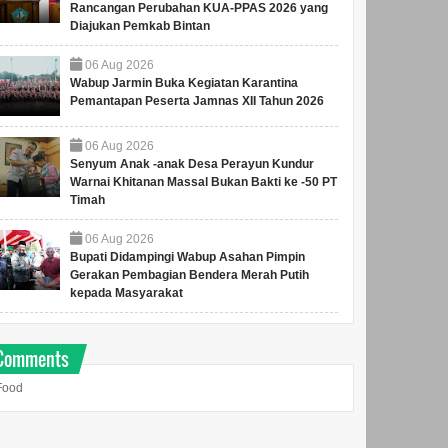
Rancangan Perubahan KUA-PPAS 2026 yang
Diajukan Pemkab Bintan
06
Aug
2026
Wabup Jarmin Buka Kegiatan Karantina
Pemantapan Peserta Jamnas XII Tahun 2026
06
Aug
2026
Senyum Anak -anak Desa Perayun Kundur
Warnai Khitanan Massal Bukan Bakti ke -50 PT
Timah
06
Aug
2026
Bupati Didampingi Wabup Asahan Pimpin
Gerakan Pembagian Bendera Merah Putih
kepada Masyarakat
Comments
Rawat Kawasan
Rapat Paripurna, Seluruh
Food
Bersejarah, Gubernur
Fraksi DPRD Kepri
Ansar Pimpin Gotong
Setuju Ranperda
Royong di Pulau
Pengelolaan BMD