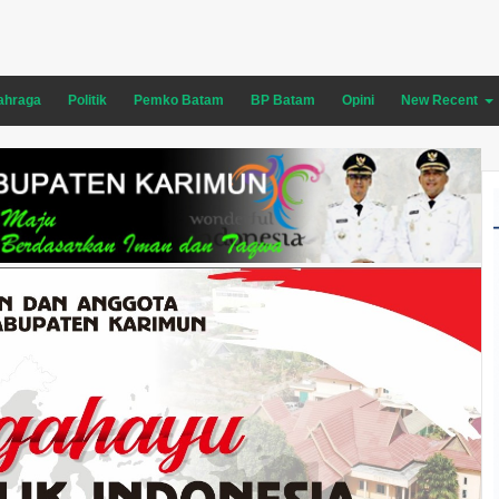
ahraga
Politik
Pemko Batam
BP Batam
Opini
New Recent