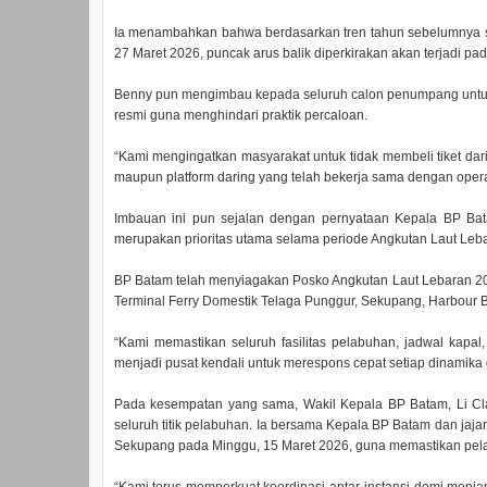
Ia menambahkan bahwa berdasarkan tren tahun sebelumnya 
27 Maret 2026, puncak arus balik diperkirakan akan terjadi pa
Benny pun mengimbau kepada seluruh calon penumpang untuk 
resmi guna menghindari praktik percaloan.
“Kami mengingatkan masyarakat untuk tidak membeli tiket dari
maupun platform daring yang telah bekerja sama dengan ope
Imbauan ini pun sejalan dengan pernyataan Kepala BP Ba
merupakan prioritas utama selama periode Angkutan Laut Leb
BP Batam telah menyiagakan Posko Angkutan Laut Lebaran 2026 
Terminal Ferry Domestik Telaga Punggur, Sekupang, Harbour Ba
“Kami memastikan seluruh fasilitas pelabuhan, jadwal kapal
menjadi pusat kendali untuk merespons cepat setiap dinamika 
Pada kesempatan yang sama, Wakil Kepala BP Batam, Li Cl
seluruh titik pelabuhan. Ia bersama Kepala BP Batam dan jaj
Sekupang pada Minggu, 15 Maret 2026, guna memastikan pela