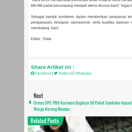
“Kami terus memperkuat koordinasi antar-instansi demi menj
titik-titik padat penumpang menjadi atensi khusus kami,” tegas
Sebagai bentuk komitmen dalam memberikan pelayanan ter
pengawasan, kesiapan operasional, serta kualitas layanan
mendatang. (ian)
Editor : Patar
Share Artikel ini :
Facebook
|
Twitter
|
Whatsapp
Next
Ormas DPC PBB Karimun Bagikan 50 Paket Sembako kepad
Warga Kurang Mampu
Related Posts