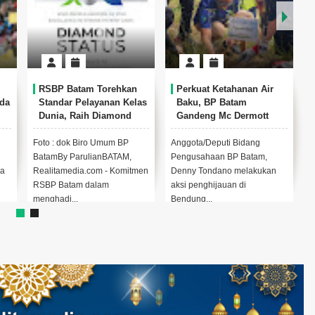
kan
Perkuat Ketahanan Air
Lapas Batam Terima
 Kelas
Baku, BP Batam
Kunker Deputi Imigrasi
nd
Gandeng Mc Dermott
dan Pemasyarakatan
Tanam 400 Bambu
Kemenko Kumham
Betung di Bendungan
Imipas, Bahas
BP
Anggota/Deputi Bidang
Kasubbag TU Anto Eka
Sei Nongsa
Overstaying dan KUHP
AM,
Pengusahaan BP Batam,
Purwadi bersama jajaran saat
Baru
omitmen
Denny Tondano melakukan
menerima kunjungan kerja
aksi penghijauan di
Kementerian Koordinator B...
Bendung...