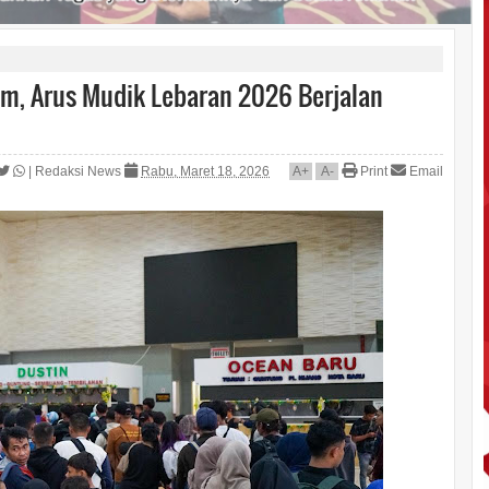
m, Arus Mudik Lebaran 2026 Berjalan
|
Redaksi News
Rabu, Maret 18, 2026
A
+
A
-
Print
Email