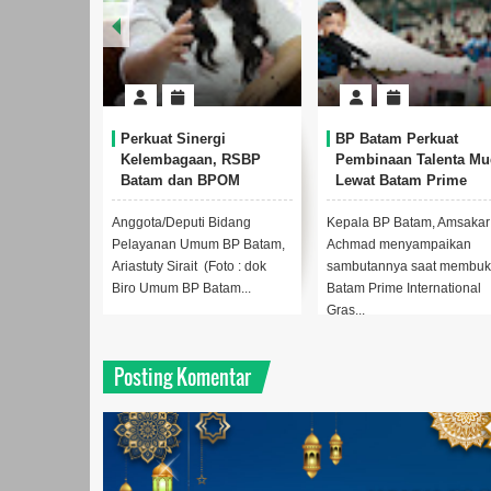
inergi
BP Batam Perkuat
RSBP Batam Toreh
aan, RSBP
Pembinaan Talenta Muda
Standar Pelayanan
n BPOM
Lewat Batam Prime
Dunia, Raih Diamo
Pelayanan dan
International Grassroot
Status dari WSO
aan Obat Aman
Football Festival 2026
uti Bidang
Kepala BP Batam, Amsakar
Foto : dok Biro Umum 
Umum BP Batam,
Achmad menyampaikan
BatamBy ParulianBAT
it (Foto : dok
sambutannya saat membuka
Realitamedia.com - K
P Batam...
Batam Prime International
RSBP Batam dalam
Gras...
menghadi...
Posting Komentar