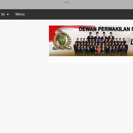
-->
 Isi
Menu