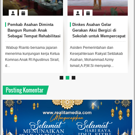
Pemkab Asahan Diminta
Dinkes Asahan Gelar
Bangun Rumah Anak
Gerakan Aksi Bergizi di
Sebagai Tempat Rehabilitasi
Sekolah untuk Mempercepat
Anak Korban Kekerasan
Penanggulangan Stunting
Wabup Rianto bersama jajaran
Asisten Pemerintahan dan
menerima kunjungan kerja Ketua
Kesejahteraan Rakyat Setdakab
Komnas Anak RI Agustinus Sirait,
Asahan, Mohammad Azmy
d...
Ismail,A.P,M.Si menyamp...
Posting Komentar