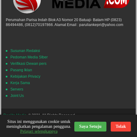
Perumahan Parisa Indah Blok A3 Nomor 20 Batuaji- Batam HP (0823)
86494486, (0812)70197866. Alamat Email : paruliankepri@yahoo.com
Susunan Redaksi
Pedoman Media SIber
Verifikasi Dewan pers
Pasang Iklan
Kebijakan Privacy
Kerja Sama
Servers
Joint Us
Realita Media
© 2021. All Rights Reserved.
Situs ini menggunakan cookie untuk
Powered by
Themes24x7
Nick Desain
meningkatkan pengalaman pengguna.
Saya Setuju
Tolak
Pelajari selengkapnya