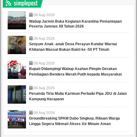
simplepost
06
Aug
2026
Wabup Jarmin Buka Kegiatan Karantina Pemantapan
Peserta Jamnas XII Tahun 2026
06
Aug
2026
Senyum Anak -anak Desa Perayun Kundur Warnai
Khitanan Massal Bukan Bakti ke -50 PT Timah
06
Aug
2026
Bupati Didampingi Wabup Asahan Pimpin Gerakan
Pembagian Bendera Merah Putih kepada Masyarakat
06
Aug
2026
Perumda Tirta Mulia Karimun Perbaiki Pipa JDU di Jalan
Kampung Harapann
06
Aug
2026
Groundbreaking SPAM Dabo Singkep, Ribuan Warga
Lingga Segera Nikmati Akses Air Minum Aman