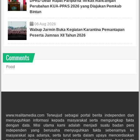
DPRD Gelar Rapat Paripurna Terkait Rancangan
Perubahan KUA-PPAS 2026 yang Diajukan Pemkab
Bintan
06
Aug
2026
Wabup Jarmin Buka Kegiatan Karantina Pemantapan
Peserta Jamnas XII Tahun 2026
Comments
Food
www.realitamedia.com Terwujud sebagai portal berita independen dan
menyuguhkan informasi kepada masyarakat serta mengungkap fakta
dengan data. Misi utama kami adalah menjadi suatu badan pers
independen yang berusaha menyuguhkan fakta sebenarnya ke
masyarakat apa adanya, serta turut serta dalam upaya mencerdaskan