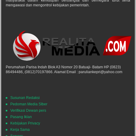
masyarakat dalam kehidupan berbangsa dan bernegara turut serta
mengawasi dan mengontrol kebijakan pemerintah.
Perumahan Parisa Indah Blok A3 Nomor 20 Batuaji- Batam HP (0823)
86494486, (0812)70197866. Alamat Email : paruliankepri@yahoo.com
Susunan Redaksi
Pedoman Media SIber
Verifikasi Dewan pers
Pasang Iklan
Kebijakan Privacy
Kerja Sama