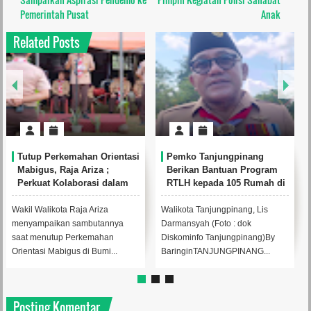
Pemerintah Pusat
Anak
Related Posts
Tutup Perkemahan Orientasi
Pemko Tanjungpinang
Mabigus, Raja Ariza ;
Berikan Bantuan Program
Perkuat Kolaborasi dalam
RTLH kepada 105 Rumah di
Mendukung Pendidikan
Kelurahan Tanjung Unggat
Karakter
Wakil Walikota Raja Ariza
Walikota Tanjungpinang, Lis
menyampaikan sambutannya
Darmansyah (Foto : dok
saat menutup Perkemahan
Diskominfo Tanjungpinang)By
Orientasi Mabigus di Bumi...
BaringinTANJUNGPINANG...
Posting Komentar