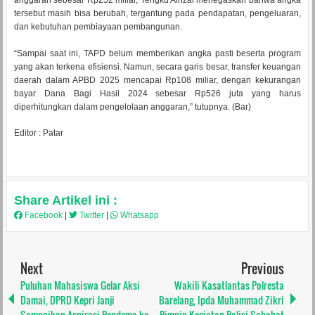
anggaran sebesar Rp252 miliar, Tengku Afrizal menegaskan bahwa angka
tersebut masih bisa berubah, tergantung pada pendapatan, pengeluaran,
dan kebutuhan pembiayaan pembangunan.
“Sampai saat ini, TAPD belum memberikan angka pasti beserta program
yang akan terkena efisiensi. Namun, secara garis besar, transfer keuangan
daerah dalam APBD 2025 mencapai Rp108 miliar, dengan kekurangan
bayar Dana Bagi Hasil 2024 sebesar Rp526 juta yang harus
diperhitungkan dalam pengelolaan anggaran,” tutupnya. (Bar)
Editor : Patar
Share Artikel ini :
Facebook
|
Twitter
|
Whatsapp
Next
Previous
Puluhan Mahasiswa Gelar Aksi
Wakili Kasatlantas Polresta
Damai, DPRD Kepri Janji
Barelang, Ipda Muhammad Zikri
Sampaikan Aspirasi Pendemo ke
Pimpin Kegiatan Polisi Sahabat