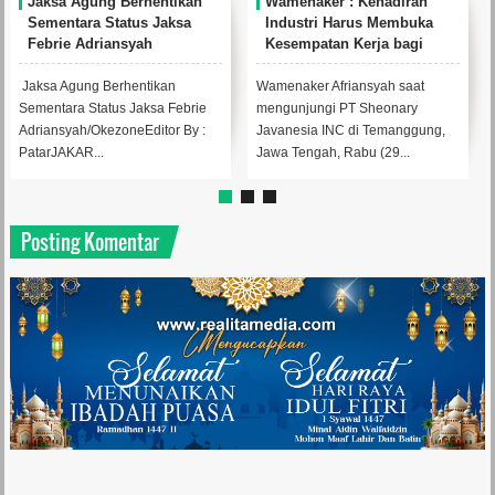
an
Wamenaker : Kehadiran
Menaker: Pengawasan
Industri Harus Membuka
Ketenagakerjaan Harus
Kesempatan Kerja bagi
Berbasis Risiko dan
Warga Sekitar
Preventif
Wamenaker Afriansyah saat
Menaker Yassierli menyampaik
ie
mengunjungi PT Sheonary
sambutannya saat pada
 :
Javanesia INC di Temanggung,
peluncuran dan sosialisasi
Jawa Tengah, Rabu (29...
Peraturan Menteri Ke...
Posting Komentar