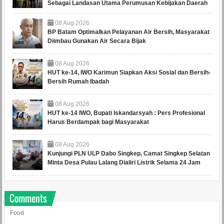
Sebagai Landasan Utama Perumusan Kebijakan Daerah
08
Aug
2026
BP Batam Optimalkan Pelayanan Air Bersih, Masyarakat
Diimbau Gunakan Air Secara Bijak
08
Aug
2026
HUT ke-14, IWO Karimun Siapkan Aksi Sosial dan Bersih-
Bersih Rumah Ibadah
08
Aug
2026
HUT ke-14 IWO, Bupati Iskandarsyah : Pers Profesional
Harus Berdampak bagi Masyarakat
08
Aug
2026
Kunjungi PLN ULP Dabo Singkep, Camat Singkep Selatan
Minta Desa Pulau Lalang Dialiri Listrik Selama 24 Jam
Comments
Food