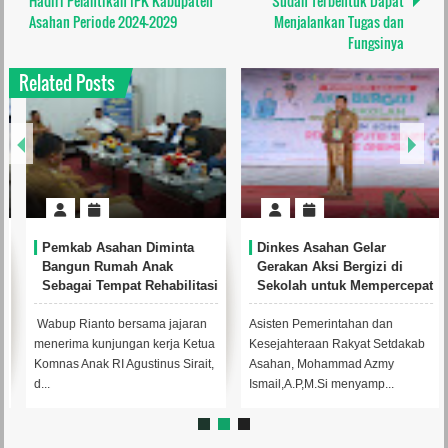
Hadiri Pelantikan IPK Kabupaten
Sudah Terbentuk Dapat
Asahan Periode 2024-2029
Menjalankan Tugas dan
Fungsinya
Related Posts
Pemkab Asahan Diminta
Dinkes Asahan Gelar
Bangun Rumah Anak
Gerakan Aksi Bergizi di
Sebagai Tempat Rehabilitasi
Sekolah untuk Mempercepat
Anak Korban Kekerasan
Penanggulangan Stunting
Wabup Rianto bersama jajaran
Asisten Pemerintahan dan
menerima kunjungan kerja Ketua
Kesejahteraan Rakyat Setdakab
Komnas Anak RI Agustinus Sirait,
Asahan, Mohammad Azmy
d...
Ismail,A.P,M.Si menyamp...