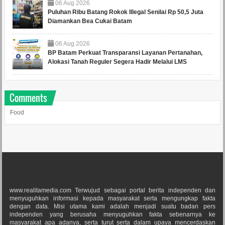
06
Aug
2026
Puluhan Ribu Batang Rokok Illegal Senilai Rp 50,5 Juta
Diamankan Bea Cukai Batam
06
Aug
2026
BP Batam Perkuat Transparansi Layanan Pertanahan,
Alokasi Tanah Reguler Segera Hadir Melalui LMS
Comments
Food
www.realitamedia.com Terwujud sebagai portal berita independen dan
menyuguhkan informasi kepada masyarakat serta mengungkap fakta
dengan data. Misi utama kami adalah menjadi suatu badan pers
independen yang berusaha menyuguhkan fakta sebenarnya ke
masyarakat apa adanya, serta turut serta dalam upaya mencerdaskan