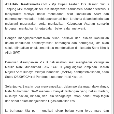
ASAHAN, Realitamedia.com
- Pjs Bupati Asahan Drs Basarin Yunus
Tanjung MSi mengajak seluruh masyarakat Kabupaten Asahan terkhusus
masyarakat Melayu untuk meneladani sifat Rasulullah SAW dan
menerapkannya dalam kehidupan sehari-hari, terutama dalam bekerja dan
melayani masyarakat serta menjadikan Kabupaten Asahan semakin
terdepan, mantapkan kinerja dalam bekerja dan melayani.
Dengan mengimplementasikan sikap perilaku dan akhlak Rasulullah
dalam kehidupan bermasyarakat, berbangsa dan bernegara, kita akan
selalu diingatkan untuk senantiasa mendekatkan diri kepada Sang Khalik
Allah SWT.
Demikian disampaikan Pjs Bupati Asahan saat menghadiri Peringatan
Maulid Nabi Muhammad SAW 1446 H yang digelar Pimpinan Daerah
Majelis Adat Budaya Melayu Indonesia (MABMI) Kabupaten Asahan, pada
Sabtu (28/09/2024) di Pendopo Lapangan Hoki Kisaran.
Selanjutnya Basarin juga menyampaikan, dalam pelaksanaan dakwahnya,
Nabi Muhammad SAW menemui banyak tantangan yang beliau hadapi,
misalnya cacian, hinaan, dan lain sebagainya, tetapi beliau tetap teguh
dan sabar dalam menjalankan tugas dari Allah SWT.
Ia berharap kita pun mengikuti sikap beliau yang terus maju dan