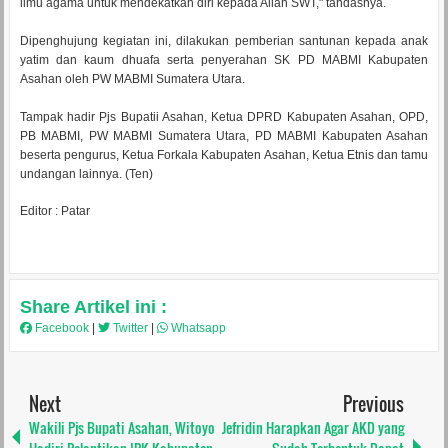
ilmu agama untuk mendekatkan diri kepada Allah SWT," tandasnya.
Dipenghujung kegiatan ini, dilakukan pemberian santunan kepada anak
yatim dan kaum dhuafa serta penyerahan SK PD MABMI Kabupaten
Asahan oleh PW MABMI Sumatera Utara.
Tampak hadir Pjs Bupatii Asahan, Ketua DPRD Kabupaten Asahan, OPD,
PB MABMI, PW MABMI Sumatera Utara, PD MABMI Kabupaten Asahan
beserta pengurus, Ketua Forkala Kabupaten Asahan, Ketua Etnis dan tamu
undangan lainnya. (Ten)
Editor : Patar
Share Artikel ini :
Facebook
|
Twitter
|
Whatsapp
Next
Previous
Wakili Pjs Bupati Asahan, Witoyo
Jefridin Harapkan Agar AKD yang