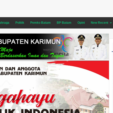
ahraga
Politik
Pemko Batam
BP Batam
Opini
New Recent