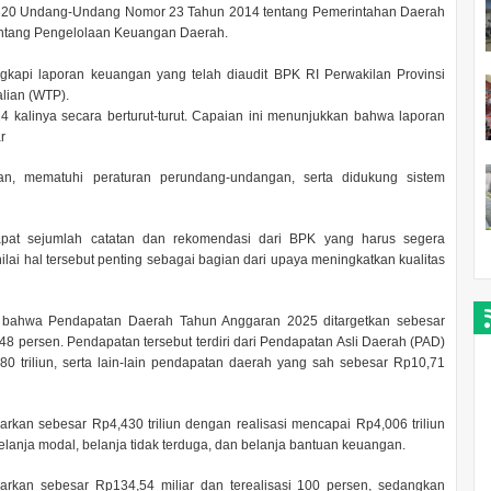
320 Undang-Undang Nomor 23 Tahun 2014 tentang Pemerintahan Daerah
entang Pengelolaan Keuangan Daerah.
kapi laporan keuangan yang telah diaudit BPK RI Perwakilan Provinsi
lian (WTP).
 kalinya secara berturut-turut. Capaian ini menunjukkan bahwa laporan
ar
an, mematuhi peraturan perundang-undangan, serta didukung sistem
pat sejumlah catatan dan rekomendasi dari BPK yang harus segera
enilai hal tersebut penting sebagai bagian dari upaya meningkatkan kualitas
 bahwa Pendapatan Daerah Tahun Anggaran 2025 ditargetkan sebesar
6,48 persen. Pendapatan tersebut terdiri dari Pendapatan Asli Daerah (PAD)
80 triliun, serta lain-lain pendapatan daerah yang sah sebesar Rp10,71
kan sebesar Rp4,430 triliun dengan realisasi mencapai Rp4,006 triliun
belanja modal, belanja tidak terduga, dan belanja bantuan keuangan.
rkan sebesar Rp134,54 miliar dan terealisasi 100 persen, sedangkan