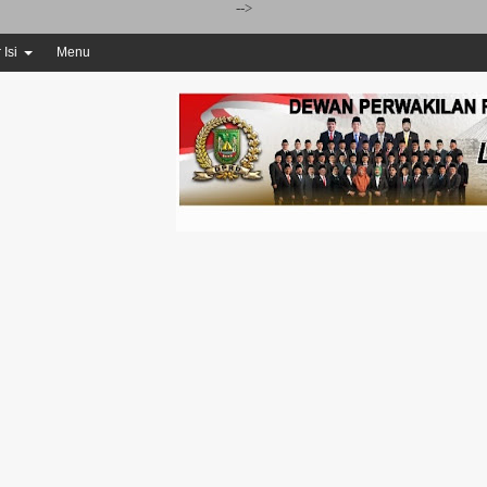
-->
 Isi
Menu