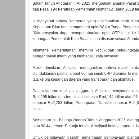
Batam Tahun Anggaran (TA) 2025 merupakan amanat Pasal 
dan Pasal 194 Peraturan Pemerintah Nomor 12 Tahun 2019 t
Ia menyebut bahwa Ranperda yang disampaikan telah dileng
Kepulauan Riau dan memperoleh opini Wajar Tanpa Pengecua
“Kita bersyukur dapat mempertahankan opini WTP untuk ke-14
keuangan Pemerintah Kota Batam telah disusun sesuai Stand
Akuntansi Pemerintahan, memiliki kecukupan pengungkap
pengendalian intern yang memadai,” kata Amsakar.
Meski demikian, Amsakar menegaskan bahwa masih terda
ditindaklanjuti paling lambat 60 hari sejak LHP diterima. Ia m
tata kelola keuangan daerah yang transparan dan akuntabel.
Dalam laporan realisasi anggaran, Amsakar menyampaikan
Rp4,295 triliun dan terealisasi sebesar Rp4,144 triliun atau 9
sebesar Rp2,253 triliun, Pendapatan Transfer sebesar Rp1,8
miliar.
Sementara itu, Belanja Daerah Tahun Anggaran 2025 dianggar
atau 90,44 persen. Belanja tersebut meliputi belanja operasi, 
Untuk pembiayaan daerah, penerimaan pembiayaan diangga