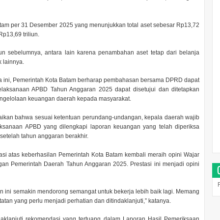
tam per 31 Desember 2025 yang menunjukkan total aset sebesar Rp13,72
Rp13,69 triliun.
hun sebelumnya, antara lain karena penambahan aset tetap dari belanja
 lainnya.
a ini, Pemerintah Kota Batam berharap pembahasan bersama DPRD dapat
elaksanaan APBD Tahun Anggaran 2025 dapat disetujui dan ditetapkan
pengelolaan keuangan daerah kepada masyarakat.
kan bahwa sesuai ketentuan perundang-undangan, kepala daerah wajib
sanaan APBD yang dilengkapi laporan keuangan yang telah diperiksa
etelah tahun anggaran berakhir.
 atas keberhasilan Pemerintah Kota Batam kembali meraih opini Wajar
an Pemerintah Daerah Tahun Anggaran 2025. Prestasi ini menjadi opini
an ini semakin mendorong semangat untuk bekerja lebih baik lagi. Memang
an yang perlu menjadi perhatian dan ditindaklanjuti,” katanya.
aklanjuti rekomendasi yang tertuang dalam Laporan Hasil Pemeriksaan