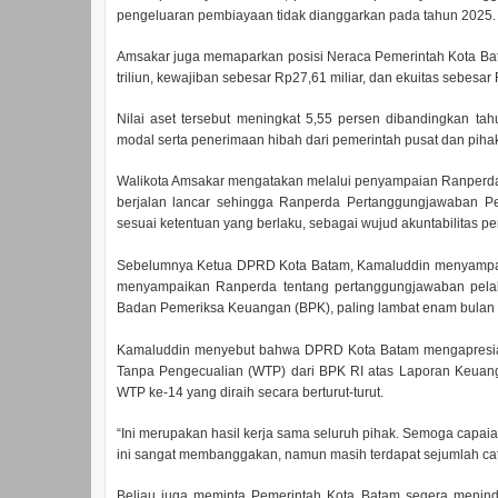
pengeluaran pembiayaan tidak dianggarkan pada tahun 2025.
Amsakar juga memaparkan posisi Neraca Pemerintah Kota Ba
triliun, kewajiban sebesar Rp27,61 miliar, dan ekuitas sebesar 
Nilai aset tersebut meningkat 5,55 persen dibandingkan ta
modal serta penerimaan hibah dari pemerintah pusat dan pihak
Walikota Amsakar mengatakan melalui penyampaian Ranperd
berjalan lancar sehingga Ranperda Pertanggungjawaban P
sesuai ketentuan yang berlaku, sebagai wujud akuntabilitas 
Sebelumnya Ketua DPRD Kota Batam, Kamaluddin menyampai
menyampaikan Ranperda tentang pertanggungjawaban pelak
Badan Pemeriksa Keuangan (BPK), paling lambat enam bulan s
Kamaluddin menyebut bahwa DPRD Kota Batam mengapresiasi
Tanpa Pengecualian (WTP) dari BPK RI atas Laporan Keuang
WTP ke-14 yang diraih secara berturut-turut.
“Ini merupakan hasil kerja sama seluruh pihak. Semoga capai
ini sangat membanggakan, namun masih terdapat sejumlah catat
Beliau juga meminta Pemerintah Kota Batam segera menind