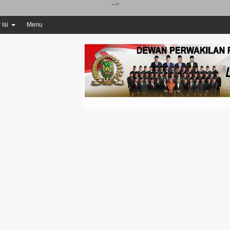
-->
 Isi
Menu