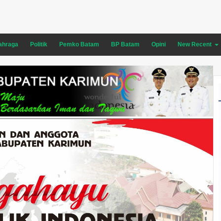
ahraga
Politik
Pemko Batam
BP Batam
Opini
New Recent