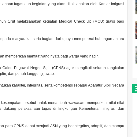
ksanaan tugas dan kegiatan yang akan dilaksanakan oleh Kantor Imigrasi
arimun turut melaksanakan kegiatan Medical Check Up (MCU) gratis bagi
kepada masyarakat serta bagian dari upaya mempererat hubungan antara
 dan memberikan manfaat yang nyata bagi warga yang hadir.
a Calon Pegawai Negeri Sipil (CPNS) agar mengikuti seluruh rangkaian
plin, dan penuh tanggung jawab.
kan karakter, integritas, serta kompetensi sebagai Aparatur Sipil Negara
esempatan tersebut untuk menambah wawasan, memperkuat nilai-nilai
dukung pelaksanaan tugas di lingkungan Kementerian Imigrasi dan
an para CPNS dapat menjadi ASN yang berintegritas, adaptif, dan mampu