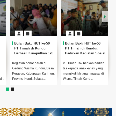
ulan Bakti HUT ke-50
Wabup Rocky Lepas Dua
Bupati da
T Timah di Kundur,
Calon Anggota
Karimun: 
adirkan Kegiatan Sosial
Paskibraka Tingkat
Kendalika
ang Menyentuh
Provinsi Kepri Tahun
Karimun Ca
angsung Warga
2026
Terendah s
Timah Tbk berikan hadiah
Wabup Rocky melepas dua
Foto : dok Di
2026
 kepada anak -anak yang
calon Paskibraka Kabupaten
KarimunBy
gikuti khitanan massal di
Karimun, Rabu (5/8/2026)
JamedKARIM
ma Timah Kund...
(Foto : James/...
a.com – Kiner
kembali ditor