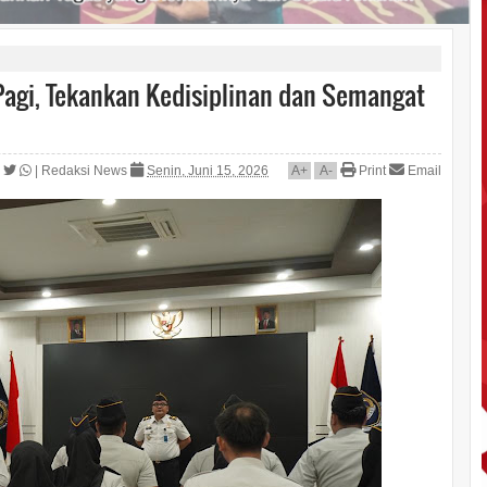
Pagi, Tekankan Kedisiplinan dan Semangat
|
Redaksi News
Senin, Juni 15, 2026
A
+
A
-
Print
Email