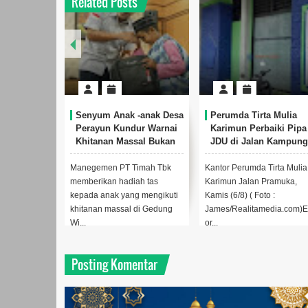
Related Posts
a
Perumda Tirta Mulia
Bulan Bakti HUT ke-50
B
Karimun Perbaiki Pipa
PT Timah di Kundur
P
JDU di Jalan Kampung
Berhasil Kumpulkan 120
H
Harapan
Kantong Darah
y
L
Kantor Perumda Tirta Mulia
Kegiatan donor darah di
PT 
Karimun Jalan Pramuka,
Gedung Wisma Kundur, Desa
tas
Kamis (6/8) ( Foto :
Perayun, Kabupaten Karimun,
men
James/Realitamedia.com)Edit
Provinsi Kepri, Selasa...
Wis
or...
Posting Komentar