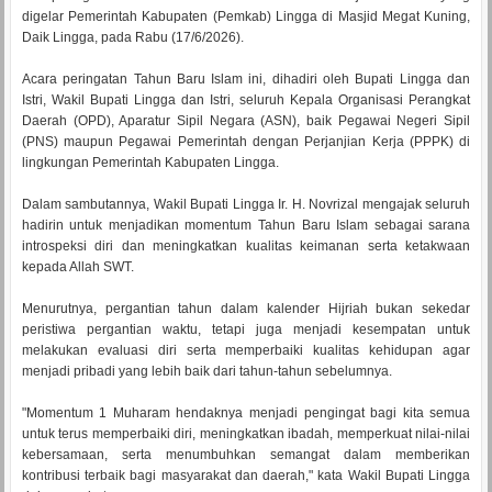
digelar Pemerintah Kabupaten (Pemkab) Lingga di Masjid Megat Kuning,
Daik Lingga, pada Rabu (17/6/2026).
Acara peringatan Tahun Baru Islam ini, dihadiri oleh Bupati Lingga dan
Istri, Wakil Bupati Lingga dan Istri, seluruh Kepala Organisasi Perangkat
Daerah (OPD), Aparatur Sipil Negara (ASN), baik Pegawai Negeri Sipil
(PNS) maupun Pegawai Pemerintah dengan Perjanjian Kerja (PPPK) di
lingkungan Pemerintah Kabupaten Lingga.
Dalam sambutannya, Wakil Bupati Lingga Ir. H. Novrizal mengajak seluruh
hadirin untuk menjadikan momentum Tahun Baru Islam sebagai sarana
introspeksi diri dan meningkatkan kualitas keimanan serta ketakwaan
kepada Allah SWT.
Menurutnya, pergantian tahun dalam kalender Hijriah bukan sekedar
peristiwa pergantian waktu, tetapi juga menjadi kesempatan untuk
melakukan evaluasi diri serta memperbaiki kualitas kehidupan agar
menjadi pribadi yang lebih baik dari tahun-tahun sebelumnya.
"Momentum 1 Muharam hendaknya menjadi pengingat bagi kita semua
untuk terus memperbaiki diri, meningkatkan ibadah, memperkuat nilai-nilai
kebersamaan, serta menumbuhkan semangat dalam memberikan
kontribusi terbaik bagi masyarakat dan daerah," kata Wakil Bupati Lingga