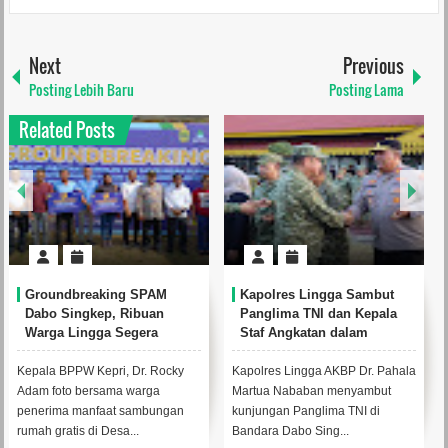
Next
Previous
Posting Lebih Baru
Posting Lama
Related Posts
Groundbreaking SPAM
Kapolres Lingga Sambut
Dabo Singkep, Ribuan
Panglima TNI dan Kepala
Warga Lingga Segera
Staf Angkatan dalam
Nikmati Akses Air Minum
Kunjungan Latihan Operasi
Aman
Terintegrasi TNI 2026 di
Kepala BPPW Kepri, Dr. Rocky
Kapolres Lingga AKBP Dr. Pahala
Dabo Singkep
Adam foto bersama warga
Martua Nababan menyambut
penerima manfaat sambungan
kunjungan Panglima TNI di
rumah gratis di Desa...
Bandara Dabo Sing...