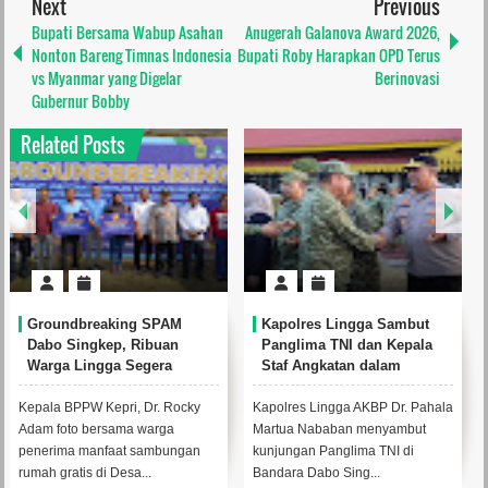
Next
Previous
Bupati Bersama Wabup Asahan
Anugerah Galanova Award 2026,
Nonton Bareng Timnas Indonesia
Bupati Roby Harapkan OPD Terus
vs Myanmar yang Digelar
Berinovasi
Gubernur Bobby
Related Posts
Groundbreaking SPAM
Kapolres Lingga Sambut
Dabo Singkep, Ribuan
Panglima TNI dan Kepala
Warga Lingga Segera
Staf Angkatan dalam
Nikmati Akses Air Minum
Kunjungan Latihan Operasi
Aman
Terintegrasi TNI 2026 di
Kepala BPPW Kepri, Dr. Rocky
Kapolres Lingga AKBP Dr. Pahala
Dabo Singkep
Adam foto bersama warga
Martua Nababan menyambut
penerima manfaat sambungan
kunjungan Panglima TNI di
rumah gratis di Desa...
Bandara Dabo Sing...