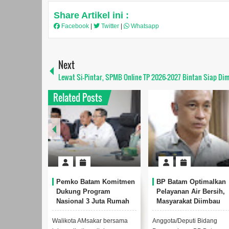
Share Artikel ini :
Facebook
|
Twitter
|
Whatsapp
Next
Lewat Si-Pintar, SPMB Online TP 2026-2027 Bintan Siap Dim
Related Posts
Pemko Batam Komitmen
BP Batam Optimalkan
Dukung Program
Pelayanan Air Bersih,
Nasional 3 Juta Rumah
Masyarakat Diimbau
Gunakan Air Secara
Bijak
Walikota AMsakar bersama
Anggota/Deputi Bidang