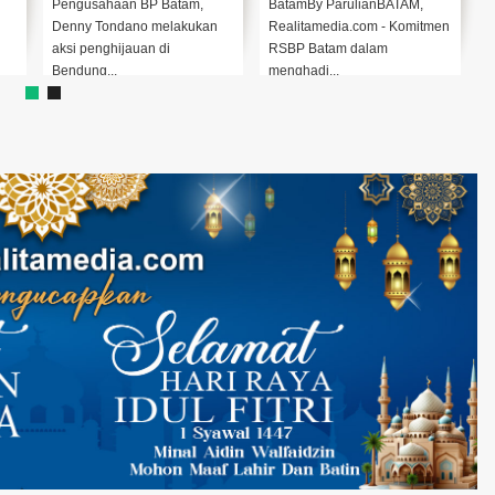
Sei Nongsa
Pengusahaan BP Batam,
BatamBy ParulianBATAM,
A
Denny Tondano melakukan
Realitamedia.com - Komitmen
s
aksi penghijauan di
RSBP Batam dalam
B
Bendung...
menghadi...
G