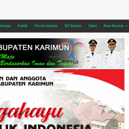
ahraga
Politik
Pemko Batam
BP Batam
Opini
New Recent