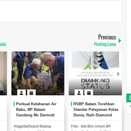
Previous
ulai
Posting Lama
Perkuat Ketahanan Air
RSBP Batam Torehkan
Baku, BP Batam
Standar Pelayanan Kelas
Gandeng Mc Dermott
Dunia, Raih Diamond
Tanam 400 Bambu
Status dari WSO
Betung di Bendungan
Anggota/Deputi Bidang
Foto : dok Biro Umum BP
K