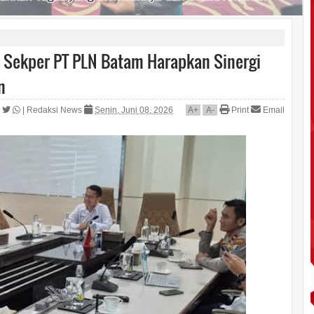
, Sekper PT PLN Batam Harapkan Sinergi
n
|
Redaksi News
Senin, Juni 08, 2026
A
+
A
-
Print
Email