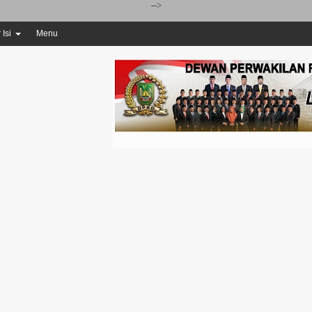
-->
 Isi
Menu