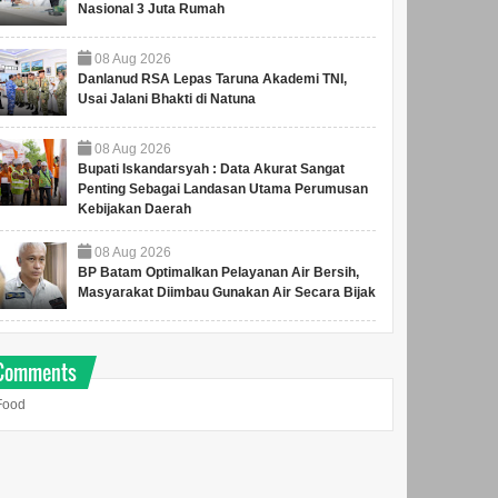
Nasional 3 Juta Rumah
08
Aug
2026
Danlanud RSA Lepas Taruna Akademi TNI,
Usai Jalani Bhakti di Natuna
08
Aug
2026
Bupati Iskandarsyah : Data Akurat Sangat
Penting Sebagai Landasan Utama Perumusan
Kebijakan Daerah
08
Aug
2026
BP Batam Optimalkan Pelayanan Air Bersih,
Masyarakat Diimbau Gunakan Air Secara Bijak
Comments
BP Batam Perkuat
Perkuat Sinergi
PT PLN 
Food
Pembinaan Talenta Muda
Kelembagaan, RSBP
PT Dalle
Lewat Batam Prime
Batam dan BPOM
Tandata
International Grassroot
Pastikan Pelayanan dan
JBTL PL
Football Festival 2026
Ketersediaan Obat Aman
epala BP Batam, Amsakar
Anggota/Deputi Bidang
Duta Besar