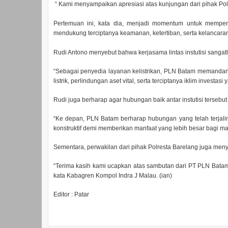
“ Kami menyampaikan apresiasi atas kunjungan dari pihak Pol
Pertemuan ini, kata dia, menjadi momentum untuk mempe
mendukung terciptanya keamanan, ketertiban, serta kelancaran
Rudi Antono menyebut bahwa kerjasama lintas instutisi sangat
“Sebagai penyedia layanan kelistrikan, PLN Batam memandang
listrik, perlindungan aset vital, serta terciptanya iklim invest
Rudi juga berharap agar hubungan baik antar instutisi tersebut 
“Ke depan, PLN Batam berharap hubungan yang telah terjalin 
konstruktif demi memberikan manfaat yang lebih besar bagi ma
Sementara, perwakilan dari pihak Polresta Barelang juga me
“Terima kasih kami ucapkan atas sambutan dari PT PLN Batam.
kata Kabagren Kompol Indra J Malau. (ian)
Editor : Patar