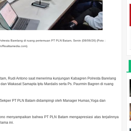
lresta Barelang di ruang pertemuan PT PLN Batam, Senin (08/06/26) (Foto :
an/Realitamedia.com).
tam, Rudi Antono saat menerima kunjungan Kabagren Polresta Barelang
dan Wakasat Samapta Iptu Mardalis serta Ps. Paurmin Bagren di ruang
, Sekper PT PLN Batam didampingi oleh Manager Humas,Yoga dan
tono menyampaikan bahwa PT PLN Batam mengapresiasi atas terjalinnya
lama ini.