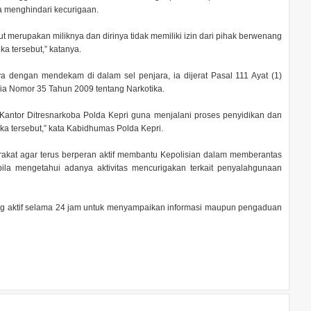
na menghindari kecurigaan.
t merupakan miliknya dan dirinya tidak memiliki izin dari pihak berwenang
a tersebut,” katanya.
dengan mendekam di dalam sel penjara, ia dijerat Pasal 111 Ayat (1)
ia Nomor 35 Tahun 2009 tentang Narkotika.
i Kantor Ditresnarkoba Polda Kepri guna menjalani proses penyidikan dan
ka tersebut,” kata Kabidhumas Polda Kepri.
kat agar terus berperan aktif membantu Kepolisian dalam memberantas
ila mengetahui adanya aktivitas mencurigakan terkait penyalahgunaan
ng aktif selama 24 jam untuk menyampaikan informasi maupun pengaduan