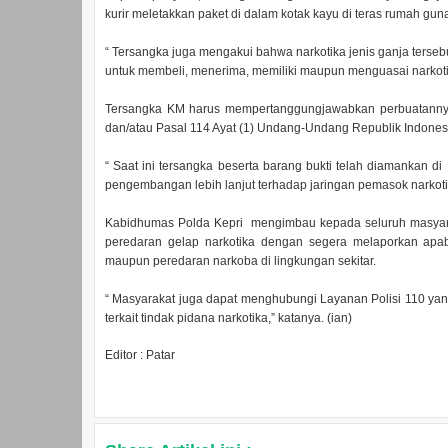
kurir meletakkan paket di dalam kotak kayu di teras rumah gu
“ Tersangka juga mengakui bahwa narkotika jenis ganja tersebu
untuk membeli, menerima, memiliki maupun menguasai narkotik
Tersangka KM harus mempertanggungjawabkan perbuatannya 
dan/atau Pasal 114 Ayat (1) Undang-Undang Republik Indones
“ Saat ini tersangka beserta barang bukti telah diamankan d
pengembangan lebih lanjut terhadap jaringan pemasok narkoti
Kabidhumas Polda Kepri mengimbau kepada seluruh masyara
peredaran gelap narkotika dengan segera melaporkan apab
maupun peredaran narkoba di lingkungan sekitar.
“ Masyarakat juga dapat menghubungi Layanan Polisi 110 ya
terkait tindak pidana narkotika,” katanya. (ian)
Editor : Patar