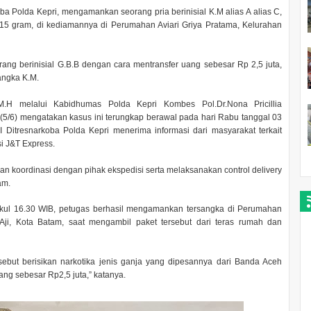
oba Polda Kepri, mengamankan seorang pria berinisial K.M alias A alias C,
6,15 gram, di kediamannya di Perumahan Aviari Griya Pratama, Kelurahan
ang berinisial G.B.B dengan cara mentransfer uang sebesar Rp 2,5 juta,
angka K.M.
M.H melalui Kabidhumas Polda Kepri ‎Kombes Pol.Dr.Nona Pricillia
(5/6) mengatakan kasus ini terungkap berawal pada hari Rabu tanggal 03
I Ditresnarkoba Polda Kepri menerima informasi dari masyarakat terkait
si J&T Express.
an koordinasi dengan pihak ekspedisi serta melaksanakan control delivery
am.
pukul 16.30 WIB, petugas berhasil mengamankan tersangka di Perumahan
Aji, Kota Batam, saat mengambil paket tersebut dari teras rumah dan
but berisikan narkotika jenis ganja yang dipesannya dari Banda Aceh
ang sebesar Rp2,5 juta,” katanya.