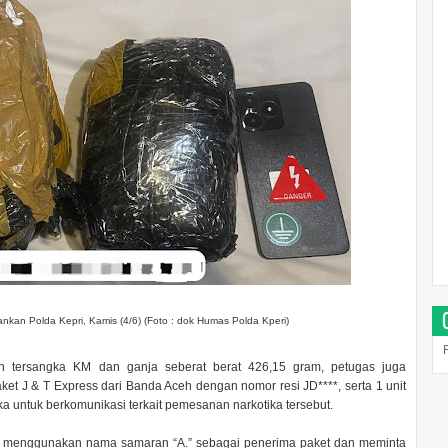
nkan Polda Kepri, Kamis (4/6) (Foto : dok Humas Polda Kperi)
 tersangka KM dan ganja seberat berat 426,15 gram, petugas juga
t J & T Express dari Banda Aceh dengan nomor resi JD****, serta 1 unit
untuk berkomunikasi terkait pemesanan narkotika tersebut.
ja menggunakan nama samaran “A.” sebagai penerima paket dan meminta