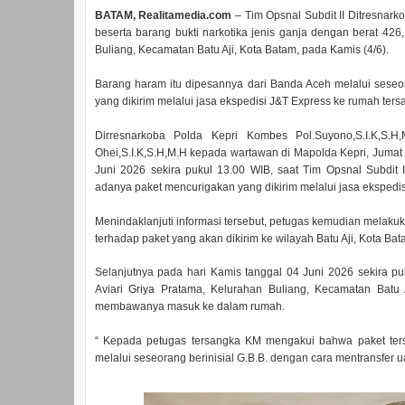
BATAM, Realitamedia.com
– Tim Opsnal Subdit II Ditresnark
beserta barang bukti narkotika jenis ganja dengan berat 42
Buliang, Kecamatan Batu Aji, Kota Batam, pada Kamis (4/6).
Barang haram itu dipesannya dari Banda Aceh melalui seseor
yang dikirim melalui jasa ekspedisi J&T Express ke rumah ters
Dirresnarkoba Polda Kepri Kombes Pol.Suyono,S.I.K,S.H,
Ohei,S.I.K,S.H,M.H kepada wartawan di Mapolda Kepri, Jumat 
Juni 2026 sekira pukul 13.00 WIB, saat Tim Opsnal Subdit I
adanya paket mencurigakan yang dikirim melalui jasa ekspedi
Menindaklanjuti informasi tersebut, petugas kemudian melakuk
terhadap paket yang akan dikirim ke wilayah Batu Aji, Kota Bat
Selanjutnya pada hari Kamis tanggal 04 Juni 2026 sekira 
Aviari Griya Pratama, Kelurahan Buliang, Kecamatan Batu 
membawanya masuk ke dalam rumah.
“ Kepada petugas tersangka KM mengakui bahwa paket terse
melalui seseorang berinisial G.B.B. dengan cara mentransfer u