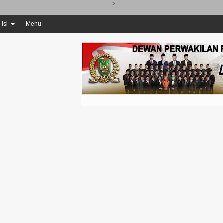
-->
 Isi
Menu