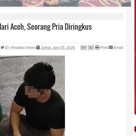
ari Aceh, Seorang Pria Diringkus
|
Redaksi News
Jumat, Juni 05, 2026
A
+
A
-
Print
Email