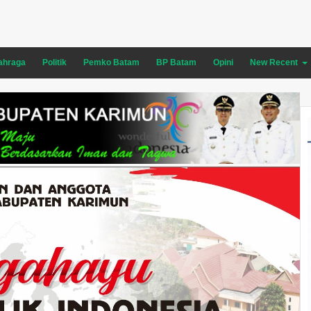
ahraga
Politik
Pemko Batam
BP Batam
Opini
New Recent