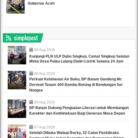
Gubernur Aceh
simplepost
08
Aug
2026
Kunjungi PLN ULP Dabo Singkep, Camat Singkep Selatan
Minta Desa Pulau Lalang Dialiri Listrik Selama 24 Jam
08
Aug
2026
Perkuat Ketahanan Air Baku, BP Batam Gandeng Mc
Dermott Tanam 400 Bambu Betung di Bendungan Sei
Nongsa
08
Aug
2026
BP Batam Dukung Penguatan Literasi untuk Membangun
Karakter dan Kebhinekaan Bagi Generasi Masa Depan
07
Aug
2026
Setelah Dibuka Wabup Rocky, 32 Calon Paskibraka