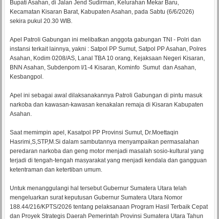
Bupati Asahan, di Jalan Jend Sudirman, Kelurahan Mekar Baru,
Kecamatan Kisaran Barat, Kabupaten Asahan, pada Sabtu (6/6/2026)
sekira pukul 20.30 WIB.
Apel Patroli Gabungan ini melibatkan anggota gabungan TNI - Polri dan
instansi terkait lainnya, yakni : Satpol PP Sumut, Satpol PP Asahan, Polres
Asahan, Kodim 0208/AS, Lanal TBA 10 orang, Kejaksaan Negeri Kisaran,
BNN Asahan, Subdenpom I/1-4 Kisaran, Kominfo Sumut dan Asahan,
Kesbangpol.
Apel ini sebagai awal dilaksanakannya Patroli Gabungan di pintu masuk
narkoba dan kawasan-kawasan kenakalan remaja di Kisaran Kabupaten
Asahan.
Saat memimpin apel, Kasatpol PP Provinsi Sumut, Dr.Moettaqin
Hasrimi,S,STP,M.Si dalam sambutannya menyampaikan permasalahan
peredaran narkoba dan geng motor menjadi masalah sosio-kultural yang
terjadi di tengah-tengah masyarakat yang menjadi kendala dan gangguan
ketentraman dan ketertiban umum.
Untuk menanggulangi hal tersebut Gubernur Sumatera Utara telah
mengeluarkan surat keputusan Gubernur Sumatera Utara Nomor
188.44/216/KPTS/2026 tentang pelaksanaan Program Hasil Terbaik Cepat
dan Proyek Strategis Daerah Pemerintah Provinsi Sumatera Utara Tahun