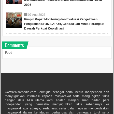
Karimun Mulai Jalani Karantina dan Pemusatan Diklat
2026
07
Aug
2026
Pimpin Rapat Monitoring dan Evaluasi Pengelolaan
Pengaduan SP4N-LAPOR, Cen Sui Lan Minta Perangkat
Daerah Perkuat Koordinasi
Comments
Food
www.realitamedia.com Terwujud sebagai portal berita independen dan
menyuguhkan informasi kepada masyarakat serta mengungkap fakta
dengan data. Misi utama kami adalah menjadi suatu badan pers
independen yang berusaha menyuguhkan fakta sebenarnya ke
masyarakat apa adanya, serta turut serta dalam upaya mencerdaskan
masyarakat dalam kehidupan berbangsa dan bernegara turut serta