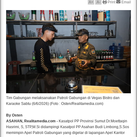
A
+
A
-
Print
Email
Tim Gabungan melaksanakan Patroli Gabungan di Vegas Bistro dan
Karaoke Sabtu (6/6/2026) (Foto : Osten/Realitamedia.com)
By Osten
ASAHAN, Realitamedia.com -
Kasatpol PP Provinsi Sumut Dr.Moettaqin
Hasrimi, S, STP,M.Si didampingi Kasatpol PP Asahan Budi Limbong,S.Sos
memimpin Apel Patroli Gabungan yang digelar di lapangan Apel Kantor