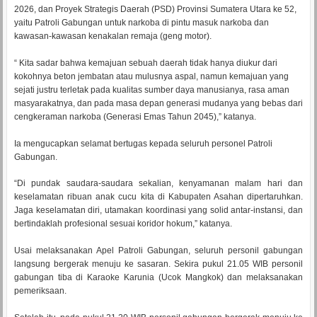
2026, dan Proyek Strategis Daerah (PSD) Provinsi Sumatera Utara ke 52,
yaitu Patroli Gabungan untuk narkoba di pintu masuk narkoba dan
kawasan-kawasan kenakalan remaja (geng motor).
“ Kita sadar bahwa kemajuan sebuah daerah tidak hanya diukur dari
kokohnya beton jembatan atau mulusnya aspal, namun kemajuan yang
sejati justru terletak pada kualitas sumber daya manusianya, rasa aman
masyarakatnya, dan pada masa depan generasi mudanya yang bebas dari
cengkeraman narkoba (Generasi Emas Tahun 2045),” katanya.
Ia mengucapkan selamat bertugas kepada seluruh personel Patroli
Gabungan.
“Di pundak saudara-saudara sekalian, kenyamanan malam hari dan
keselamatan ribuan anak cucu kita di Kabupaten Asahan dipertaruhkan.
Jaga keselamatan diri, utamakan koordinasi yang solid antar-instansi, dan
bertindaklah profesional sesuai koridor hokum,” katanya.
Usai melaksanakan Apel Patroli Gabungan, seluruh personil gabungan
langsung bergerak menuju ke sasaran. Sekira pukul 21.05 WIB personil
gabungan tiba di Karaoke Karunia (Ucok Mangkok) dan melaksanakan
pemeriksaan.