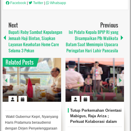
Facebook
|
Twitter
|
Whatsapp
Next
Previous
Bupati Roby Sambut Kepulangan
Ini Pidato Kepala BPIP RI yang
Jemaah Haji Bintan, Siapkan
Disampaikan Plh Walikota
Layanan Kesehatan Home Care
Batam Saat Memimpin Upacara
Selama 3 Pekan
Peringatan Hari Lahir Pancasila
Related Posts
Tutup Perkemahan Orientasi
Pemko Tanjungpinang
Mabigus, Raja Ariza ;
Berikan Bantuan Program
Perkuat Kolaborasi dalam
RTLH kepada 105 Rumah di
Mendukung Pendidikan
Kelurahan Tanjung Unggat