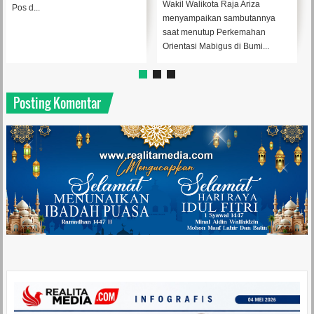
Karakter
Wakil Walikota Raja Ariza
Walikota Tanjungpinang, Lis
menyampaikan sambutannya
Darmansyah (Foto : dok
saat menutup Perkemahan
Diskominfo Tanjungpinang)By
Orientasi Mabigus di Bumi...
BaringinTANJUNGPINANG...
Posting Komentar