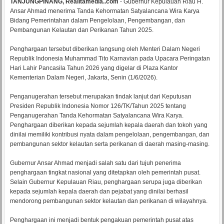
TANJUNGPINANG, Realitamedia..com
- Gubernur Kepulauan Riau H.
Ansar Ahmad menerima Tanda Kehormatan Satyalancana Wira Karya
Bidang Pemerintahan dalam Pengelolaan, Pengembangan, dan
Pembangunan Kelautan dan Perikanan Tahun 2025.
Penghargaan tersebut diberikan langsung oleh Menteri Dalam Negeri
Republik Indonesia Muhammad Tito Karnavian pada Upacara Peringatan
Hari Lahir Pancasila Tahun 2026 yang digelar di Plaza Kantor
Kementerian Dalam Negeri, Jakarta, Senin (1/6/2026).
Penganugerahan tersebut merupakan tindak lanjut dari Keputusan
Presiden Republik Indonesia Nomor 126/TK/Tahun 2025 tentang
Penganugerahan Tanda Kehormatan Satyalancana Wira Karya.
Penghargaan diberikan kepada sejumlah kepala daerah dan tokoh yang
dinilai memiliki kontribusi nyata dalam pengelolaan, pengembangan, dan
pembangunan sektor kelautan serta perikanan di daerah masing-masing.
Gubernur Ansar Ahmad menjadi salah satu dari tujuh penerima
penghargaan tingkat nasional yang ditetapkan oleh pemerintah pusat.
Selain Gubernur Kepulauan Riau, penghargaan serupa juga diberikan
kepada sejumlah kepala daerah dan pejabat yang dinilai berhasil
mendorong pembangunan sektor kelautan dan perikanan di wilayahnya.
Penghargaan ini menjadi bentuk pengakuan pemerintah pusat atas