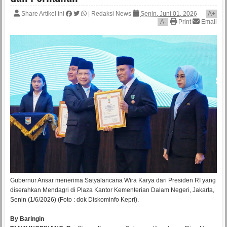
Share Artikel ini
|
Redaksi News
Senin, Juni 01, 2026
A
+
A
-
Print
Email
Gubernur Ansar menerima Satyalancana Wira Karya dari Presiden RI yang
diserahkan Mendagri di Plaza Kantor Kementerian Dalam Negeri, Jakarta,
Senin (1/6/2026) (Foto : dok Diskominfo Kepri).
By Baringin