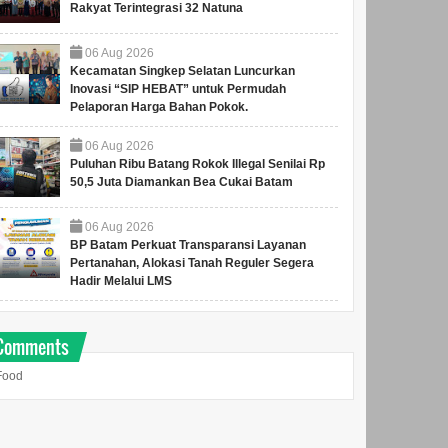
Rakyat Terintegrasi 32 Natuna
06
Aug
2026
Kecamatan Singkep Selatan Luncurkan
Inovasi “SIP HEBAT” untuk Permudah
Pelaporan Harga Bahan Pokok.
06
Aug
2026
Puluhan Ribu Batang Rokok Illegal Senilai Rp
50,5 Juta Diamankan Bea Cukai Batam
06
Aug
2026
BP Batam Perkuat Transparansi Layanan
Pertanahan, Alokasi Tanah Reguler Segera
Hadir Melalui LMS
Pimpin Rakor GTRA
Sekda Natuna Ikuti
Tahun 2026, Bupati Cen
Kegiatan Sosialisasi
Comments
Sui Lan Harapkan
Penilaian
Pelaksanaan Reforma
Maladministrasi
Food
Agraria dapat Dipercepat
Penyelenggaraan
upati Cen Sui Lan Pimpin
Sekda Natuna Boy Wijanarko
Pelayanan Publik Tahun
akor GTRA Tahun 2026 di
Varianto, S.E mengikuti
2026 Secara Zoom
uang Rapat Lantai II Kantor
kegiatan sosialisasi opini