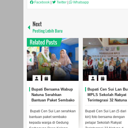
Facebook
|
Twitter
|
Whatsapp
Next
Posting Lebih Baru
Related Posts
Bupati Bersama Wabup
Bupati Cen Sui Lan Bu
Natuna Serahkan
MPLS Sekolah Rakyat
Bantuan Paket Sembako
Terintegrasi 32 Natuna
kepada Warga Bunguran
Timur Laut
Bupati Cen Sui Lan serahkan
Bupati Cen Sui Lan (5 dari
bantuan paket sembako
kiri) foto bersama dengan
kepada warga di Gedung
pelajar Sekolah Rakyat