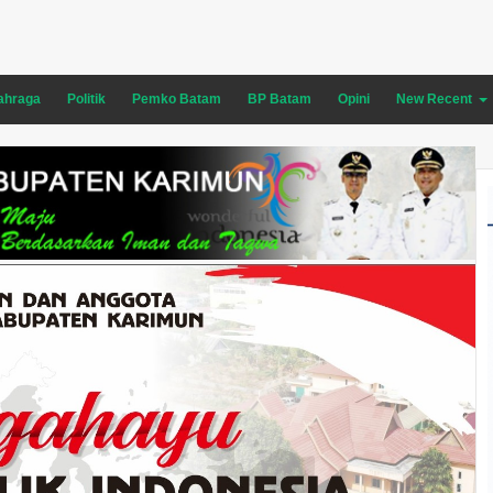
ahraga
Politik
Pemko Batam
BP Batam
Opini
New Recent