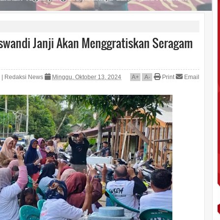
wandi Janji Akan Menggratiskan Seragam
|
Redaksi News
Minggu, Oktober 13, 2024
A
+
A
-
Print
Email