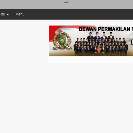
-->
 Isi
Menu