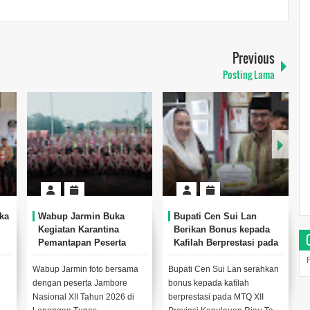
Previous
Posting Lama
ka
Wabup Jarmin Buka
Bupati Cen Sui Lan
Kegiatan Karantina
Berikan Bonus kepada
Pemantapan Peserta
Kafilah Berprestasi pada
Jamnas XII Tahun 2026
MTQ XII Provinsi Kepri
Tahun 2026
Wabup Jarmin foto bersama
Bupati Cen Sui Lan serahkan
B
dengan peserta Jambore
bonus kepada kafilah
R
Nasional XII Tahun 2026 di
berprestasi pada MTQ XII
R