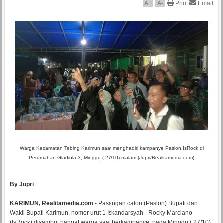
A
+
A
-
Print
Email
Warga Kecamatan Tebing Karimun saat menghadiri kampanye Paslon IsRock di
Perumahan Gladiola 3, Minggu ( 27/10) malam (Jupri/Realitamedia.com)
By Jupri
KARIMUN, Realitamedia.com
- Pasangan calon (Paslon) Bupati dan
Wakil Bupati Karimun, nomor urut 1 Iskandarsyah - Rocky Marciano
(IsRock) disambut hangat warga saat berkampanye, pada Minggu ( 27/10)