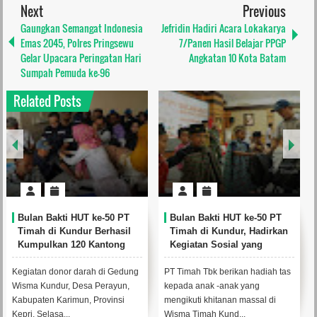
Next
Previous
Gaungkan Semangat Indonesia
Jefridin Hadiri Acara Lokakarya
Emas 2045, Polres Pringsewu
7/Panen Hasil Belajar PPGP
Gelar Upacara Peringatan Hari
Angkatan 10 Kota Batam
Sumpah Pemuda ke-96
Related Posts
Bulan Bakti HUT ke-50 PT
Bulan Bakti HUT ke-50 PT
Timah di Kundur Berhasil
Timah di Kundur, Hadirkan
Kumpulkan 120 Kantong
Kegiatan Sosial yang
Darah
Menyentuh Langsung
Warga
Kegiatan donor darah di Gedung
PT Timah Tbk berikan hadiah tas
Wisma Kundur, Desa Perayun,
kepada anak -anak yang
Kabupaten Karimun, Provinsi
mengikuti khitanan massal di
Kepri, Selasa...
Wisma Timah Kund...