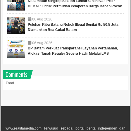
Kecamatan Singkep Selatan Luncurkan Inovasi “SIP
HEBAT” untuk Permudah Pelaporan Harga Bahan Pokok.
06
Aug
2026
Puluhan Ribu Batang Rokok Illegal Senilai Rp 50,5 Juta
Diamankan Bea Cukai Batam
06
Aug
2026
BP Batam Perkuat Transparansi Layanan Pertanahan,
Alokasi Tanah Reguler Segera Hadir Melalui LMS
Comments
Food
www.realitamedia.com Terwujud sebagai portal berita independen dan