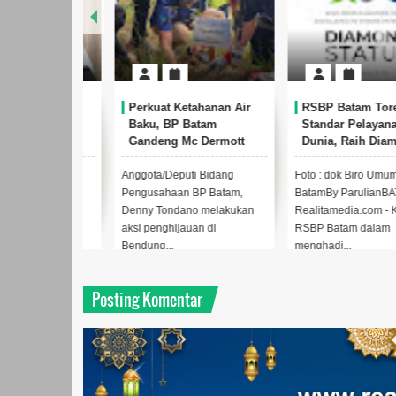
imalkan
Perkuat Ketahanan Air
RSBP Batam Torehkan
 Bersih,
Baku, BP Batam
Standar Pelayanan Kel
iimbau
Gandeng Mc Dermott
Dunia, Raih Diamond
Secara
Tanam 400 Bambu
Status dari WSO
Betung di Bendungan
Bidang
Anggota/Deputi Bidang
Foto : dok Biro Umum BP
Sei Nongsa
 Batam,
Pengusahaan BP Batam,
BatamBy ParulianBATAM,
oto : dok
Denny Tondano melakukan
Realitamedia.com - Komit
atam),By
aksi penghijauan di
RSBP Batam dalam
Bendung...
menghadi...
Posting Komentar