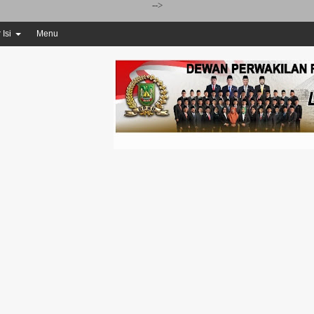
-->
 Isi
Menu