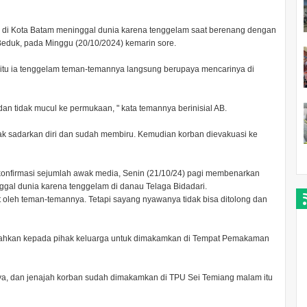
K di Kota Batam meninggal dunia karena tenggelam saat berenang dengan
Beduk, pada Minggu (20/10/2024) kemarin sore.
 begitu ia tenggelam teman-temannya langsung berupaya mencarinya di
an tidak mucul ke permukaan, " kata temannya berinisial AB.
ak sadarkan diri dan sudah membiru. Kemudian korban dievakuasi ke
ikonfirmasi sejumlah awak media, Senin (21/10/24) pagi membenarkan
ggal dunia karena tenggelam di danau Telaga Bidadari.
t oleh teman-temannya. Tetapi sayang nyawanya tidak bisa ditolong dan
erahkan kepada pihak keluarga untuk dimakamkan di Tempat Pemakaman
nya, dan jenajah korban sudah dimakamkan di TPU Sei Temiang malam itu