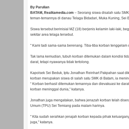
By Parulian
BATAM, Realitamedia.com
– Seorang siswa disalah satu SM
teman-temannya di danau Telaga Bidadari, Muka Kuning, Sei 
Siswa tersebut berinisial MZ (18) berjenis kelamin laki-laki,
sekitar area telaga tersebut.
" Kami tadi sama-sama berenang. Tiba-tiba korban tenggelam d
Tak lama kemudian, tubuh korban ditemukan dalam kondisi tid
darat, tetapi nyawanya tidak tertolong.
Kapolsek Sei Beduk, Iptu Jonathan Reinhart Pakpahan saat d
korban merupakan siswa di salah satu SMK di Batam, ia menin
“ Korban berhasil ditemukan temannya dan dievakuasi ke dara
korban meninggal dunia,” katanya.
Jonathan juga mengatakan, bahwa jenazah korban telah dis
Umum (TPU) Sei Temiang pada malam harinya.
" Kita sudah serahkan jenajah korban kepada pihak keluarga
juga," katanya.