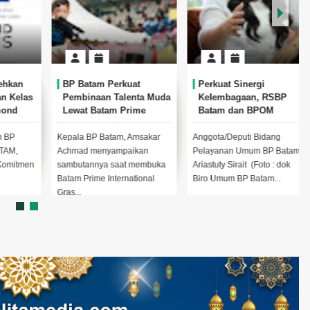
BP Batam Perkuat
Perkuat Sinergi
as
Pembinaan Talenta Muda
Kelembagaan, RSBP
Lewat Batam Prime
Batam dan BPOM
International Grassroot
Pastikan Pelayanan dan
Football Festival 2026
Ketersediaan Obat Aman
Kepala BP Batam, Amsakar
Anggota/Deputi Bidang
Achmad menyampaikan
Pelayanan Umum BP Batam,
men
sambutannya saat membuka
Ariastuty Sirait (Foto : dok
Batam Prime International
Biro Umum BP Batam...
Gras...