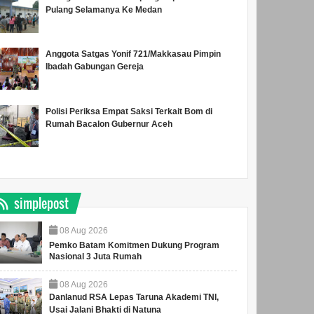
Pulang Selamanya Ke Medan
Anggota Satgas Yonif 721/Makkasau Pimpin
Ibadah Gabungan Gereja
Polisi Periksa Empat Saksi Terkait Bom di
Rumah Bacalon Gubernur Aceh
simplepost
08
Aug
2026
Pemko Batam Komitmen Dukung Program
Nasional 3 Juta Rumah
08
Aug
2026
Danlanud RSA Lepas Taruna Akademi TNI,
Usai Jalani Bhakti di Natuna