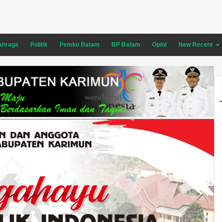
ahraga
Politik
Pemko Batam
BP Batam
Opini
New Recent