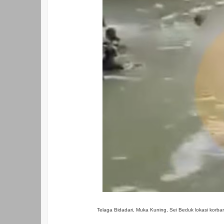
Telaga Bidadari, Muka Kuning, Sei Beduk lokasi korba