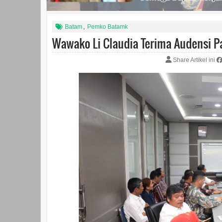
Batam
,
Pemko Batamk
Wawako Li Claudia Terima Audensi 
Share Artikel ini