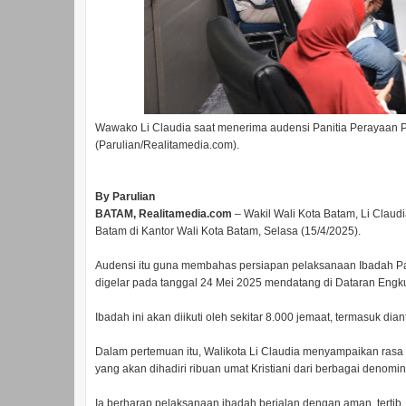
Wawako Li Claudia saat menerima audensi Panitia Perayaan P
(Parulian/Realitamedia.com).
By Parulian
BATAM, Realitamedia.com
– Wakil Wali Kota Batam, Li Clau
Batam di Kantor Wali Kota Batam, Selasa (15/4/2025).
Audensi itu guna membahas persiapan pelaksanaan Ibadah Pa
digelar pada tanggal 24 Mei 2025 mendatang di Dataran Engku 
Ibadah ini akan diikuti oleh sekitar 8.000 jemaat, termasuk di
Dalam pertemuan itu, Walikota Li Claudia menyampaikan ras
yang akan dihadiri ribuan umat Kristiani dari berbagai denomin
Ia berharap pelaksanaan ibadah berjalan dengan aman, tertib