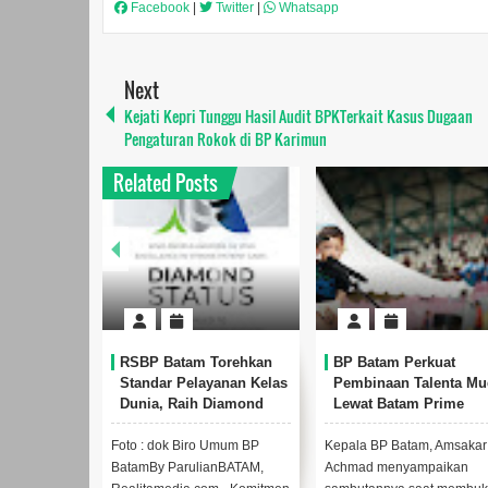
Facebook
|
Twitter
|
Whatsapp
Next
Kejati Kepri Tunggu Hasil Audit BPKTerkait Kasus Dugaan
Pengaturan Rokok di BP Karimun
Related Posts
am Torehkan
BP Batam Perkuat
Perkuat Sinergi
elayanan Kelas
Pembinaan Talenta Muda
Kelembagaan, RS
ih Diamond
Lewat Batam Prime
Batam dan BPOM
ri WSO
International Grassroot
Pastikan Pelayana
Football Festival 2026
Ketersediaan Obat
iro Umum BP
Kepala BP Batam, Amsakar
Anggota/Deputi Bidan
ulianBATAM,
Achmad menyampaikan
Pelayanan Umum BP B