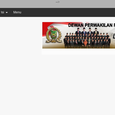
-->
 Isi
Menu