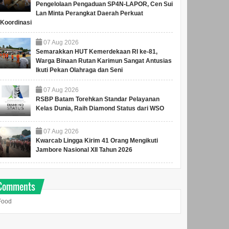
Pengelolaan Pengaduan SP4N-LAPOR, Cen Sui
Lan Minta Perangkat Daerah Perkuat
Koordinasi
07
Aug
2026
Semarakkan HUT Kemerdekaan RI ke-81,
Warga Binaan Rutan Karimun Sangat Antusias
Ikuti Pekan Olahraga dan Seni
07
Aug
2026
RSBP Batam Torehkan Standar Pelayanan
Kelas Dunia, Raih Diamond Status dari WSO
07
Aug
2026
Kwarcab Lingga Kirim 41 Orang Mengikuti
Jambore Nasional XII Tahun 2026
BP Batam Perkuat
Lantik Pengurus IPMB,
Amsa
Transparansi Layanan
Li Claudia Ajak Pendeta
Perc
Comments
Pertanahan, Alokasi
Jaga Kerukunan Antar
Prior
Tanah Reguler Segera
Umat Beragama
Bata
Food
Hadir Melalui LMS
Laya
&nb...
Wakil Walikota Li Claudia
Waliko
melantik Badan Pengurus
Apel G