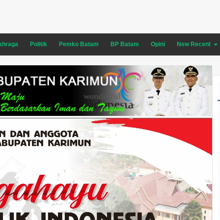
ahraga
Politik
Pemko Batam
BP Batam
Opini
New Recent