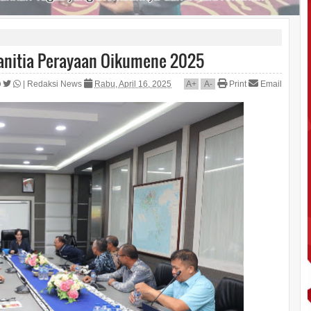
Panitia Perayaan Oikumene 2025
|
Redaksi News
Rabu, April 16, 2025
A
+
A
-
Print
Email