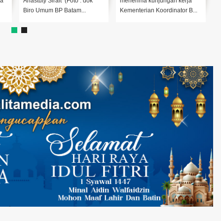
dok
menerima kunjungan kerja
salah satu Swalayan di Batam
.
Kementerian Koordinator B...
(Foto : Parulian/Real...