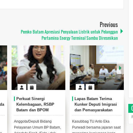
Previous
Pemko Batam Apresiasi Penyalaan Listrik untuk Pelanggan
Pertamina Energy Terminal Sambu Diresmikan
Lapas Batam Terima
Puluhan Ribu Batang
BP
Kunker Deputi Imigrasi
Rokok Illegal Senilai Rp
dan Pemasyarakatan
50,5 Juta Diamankan Bea
n dan
Kemenko Kumham
Cukai Batam
 Aman
Imipas, Bahas
g
Kasubbag TU Anto Eka
Pegawai Bea Cukai Batam
Overstaying dan KUHP
atam,
Purwadi bersama jajaran saat
memeriksa rokok ilegal di
Baru