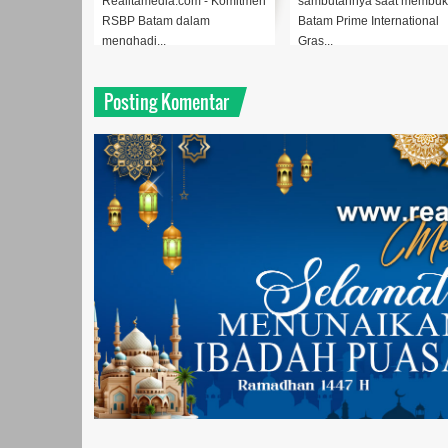
a.com - Komitmen
sambutannya saat membuka
Ariastuty Sirait (Foto : 
 dalam
Batam Prime International
Biro Umum BP Batam..
Gras...
Posting Komentar