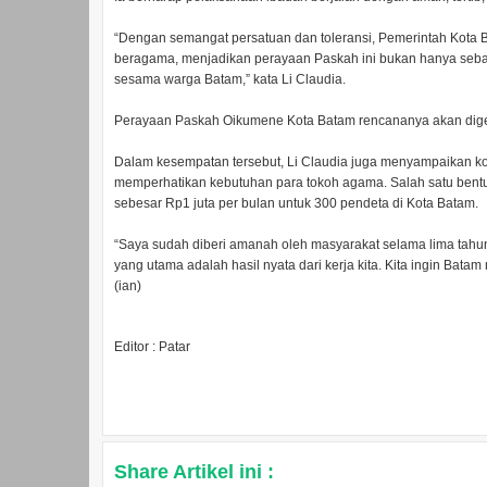
“Dengan semangat persatuan dan toleransi, Pemerintah Kota
beragama, menjadikan perayaan Paskah ini bukan hanya seba
sesama warga Batam,” kata Li Claudia.
Perayaan Paskah Oikumene Kota Batam rencananya akan digel
Dalam kesempatan tersebut, Li Claudia juga menyampaikan ko
memperhatikan kebutuhan para tokoh agama. Salah satu bentu
sebesar Rp1 juta per bulan untuk 300 pendeta di Kota Batam.
“Saya sudah diberi amanah oleh masyarakat selama lima tahun i
yang utama adalah hasil nyata dari kerja kita. Kita ingin Bat
(ian)
Editor : Patar
Share Artikel ini :