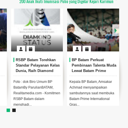
200 Anak Ikuti Imunisasi Polio yang Digelar Kejari Karimun
RSBP Batam Torehkan
BP Batam Perkuat
Standar Pelayanan Kelas
Pembinaan Talenta Muda
Dunia, Raih Diamond
Lewat Batam Prime
Status dari WSO
International Grassroot
Football Festival 2026
Foto : dok Biro Umum BP
Kepala BP Batam, Amsakar
A
BatamBy ParulianBATAM,
Achmad menyampaikan
P
n
Realitamedia.com - Komitmen
sambutannya saat membuka
A
RSBP Batam dalam
Batam Prime International
B
menghadi...
Gras...