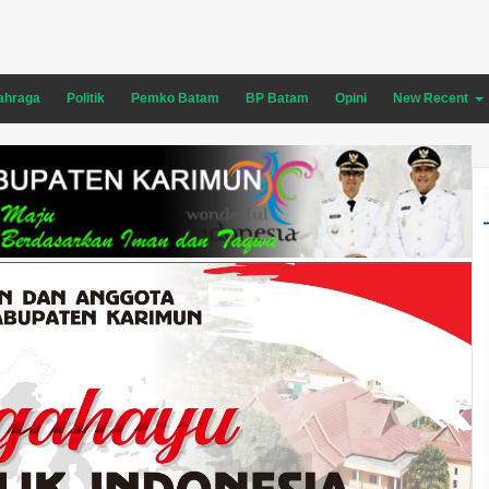
ahraga
Politik
Pemko Batam
BP Batam
Opini
New Recent