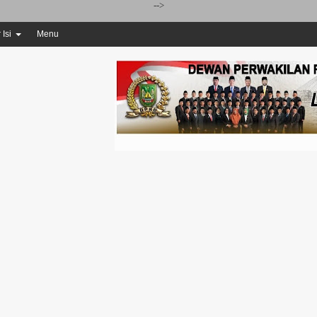
-->
 Isi
Menu