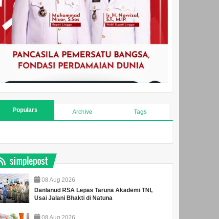
Populars
Archive
Tags
simplepost
08
Aug
2026
Danlanud RSA Lepas Taruna Akademi TNI,
Usai Jalani Bhakti di Natuna
08
Aug
2026