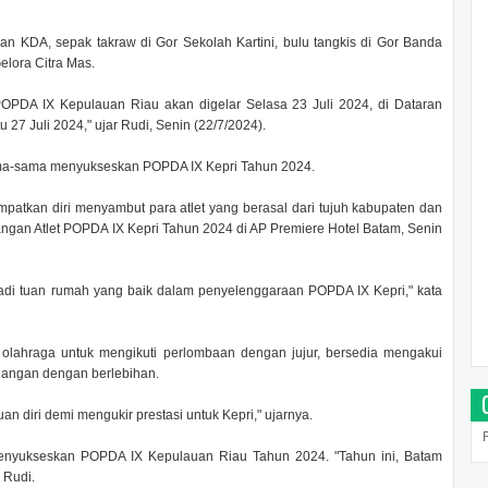
an KDA, sepak takraw di Gor Sekolah Kartini, bulu tangkis di Gor Banda
Gelora Citra Mas.
POPDA IX Kepulauan Riau akan digelar Selasa 23 Juli 2024, di Dataran
 27 Juli 2024," ujar Rudi, Senin (22/7/2024).
ama-sama menyukseskan POPDA IX Kepri Tahun 2024.
tkan diri menyambut para atlet yang berasal dari tujuh kabupaten dan
gan Atlet POPDA IX Kepri Tahun 2024 di AP Premiere Hotel Batam, Senin
adi tuan rumah yang baik dalam penyelenggaraan POPDA IX Kepri," kata
 olahraga untuk mengikuti perlombaan dengan jujur, bersedia mengakui
nangan dengan berlebihan.
 diri demi mengukir prestasi untuk Kepri," ujarnya.
menyukseskan POPDA IX Kepulauan Riau Tahun 2024. "Tahun ini, Batam
 Rudi.