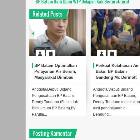
BP Batam Raih Opini WTP Delapan Kali Berturut-turut
Related Posts
BP Batam Optimalkan
Perkuat Ketahanan Air
Pelayanan Air Bersih,
Baku, BP Batam
Masyarakat Diimbau
Gandeng Mc Dermott
Gunakan Air Secara
Tanam 400 Bambu
Bijak
Betung di Bendungan
Anggota/Deputi Bidang
Anggota/Deputi Bidang
Sei Nongsa
Pengusahaan BP Batam,
Pengusahaan BP Batam,
Denny Tondano (Foto : dok
Denny Tondano melakuka
Biro Umum BP Batam),By
aksi penghijauan di
Parulia...
Bendung...
Posting Komentar