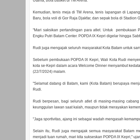
Utama, bola basket di TM Arena.
Kemudian, tenis meja di TM Arena, tenis lapangan di Lapang
Baru, bola voli di Gor Raja Djakfar, dan sepak bola di Stadion 
"Mari saksikan pertandingan para atlet. Untuk pembukaan 
Engku Putri Batam Center. POPDA IX Kepri digelar hingga Sabtu
Rudi juga mengajak seluruh masyarakat Kota Batam untuk s
Sebelum pembukaan POPDA IX Kepri, Wali Kota Rudi menyempa
kota se-Kepri dalam acara Welcome Dinner menyambut kedatan
(22/7/2024) malam.
"Selamat datang di Batam, kami (Kota Batam) berupaya menj
Rudi.
Rudi berpesan, bagi seluruh atlet di masing-masing cabang
keunggulan lawan saat kalah, maupun tidak merayakan keme
"Jaga sportivitas, ajang ini sebagai wadah mengasah kemampuan
Selain itu, Rudi juga mengajak semua masyarakat Batam 
menjadi tuan rumah, mari kita sukseskan POPDA IX Kepri," ujar