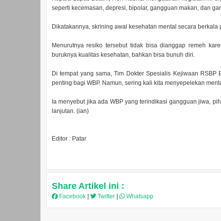
seperti kecemasan, depresi, bipolar, gangguan makan, dan g
Dikatakannya, skrining awal kesehatan mental secara berkala 
Menurutnya resiko tersebut tidak bisa dianggap remeh kar
buruknya kualitas kesehatan, bahkan bisa bunuh diri.
Di tempat yang sama, Tim Dokter Spesialis Kejiwaan RSBP Ba
penting bagi WBP. Namun, sering kali kita menyepelekan menta
Ia menyebut jika ada WBP yang terindikasi gangguan jiwa, pi
lanjutan. (ian)
Editor : Patar
Share Artikel ini :
Facebook
|
Twitter
|
Whatsapp