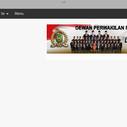
-->
 Isi
Menu