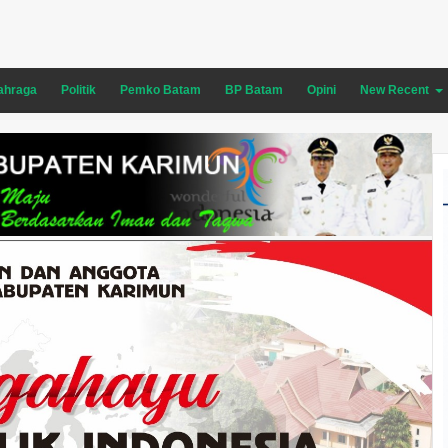
ahraga
Politik
Pemko Batam
BP Batam
Opini
New Recent