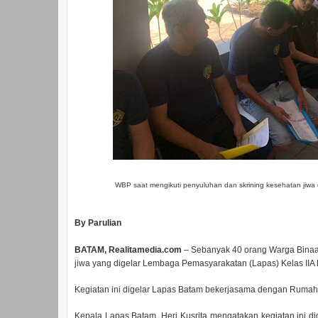
WBP saat mengikuti penyuluhan dan skrining kesehatan jiwa d
By Parulian
BATAM, Realitamedia.com
– Sebanyak 40 orang Warga Binaa
jiwa yang digelar Lembaga Pemasyarakatan (Lapas) Kelas IIA 
Kegiatan ini digelar Lapas Batam bekerjasama dengan Ruma
Kepala Lapas Batam, Heri Kusrita mengatakan kegiatan ini di