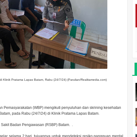
i Klinik Pratama Lapas Batam, Rabu (24/7/24) (Parulian/Realitamedia.com)
n Pemasyarakatan (WBP) mengikuti penyuluhan dan skrining kesehatan
Batam, pada Rabu (24/7/24) di Klinik Pratama Lapas Batam.
h Sakit Badan Pengawasan (RSBP) Batam. .
gelar selama 2 hari, tujuannya untuk mendeteksi resiko gangguan mental,