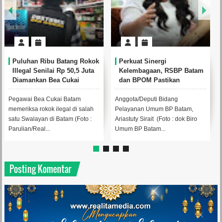
Puluhan Ribu Batang Rokok
Perkuat Sinergi
Illegal Senilai Rp 50,5 Juta
Kelembagaan, RSBP Batam
Diamankan Bea Cukai
dan BPOM Pastikan
Batam
Pelayanan dan Ketersediaan
Obat Aman
Pegawai Bea Cukai Batam
Anggota/Deputi Bidang
memeriksa rokok ilegal di salah
Pelayanan Umum BP Batam,
satu Swalayan di Batam (Foto :
Ariastuty Sirait (Foto : dok Biro
Parulian/Real...
Umum BP Batam...
Posting Komentar