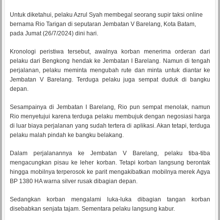
Untuk diketahui, pelaku Azrul Syah membegal seorang supir taksi online
bernama Rio Tarigan di seputaran Jembatan V Barelang, Kota Batam,
pada Jumat (26/7/2024) dini hari.
Kronologi peristiwa tersebut, awalnya korban menerima orderan dari
pelaku dari Bengkong hendak ke Jembatan I Barelang. Namun di tengah
perjalanan, pelaku meminta mengubah rute dan minta untuk diantar ke
Jembatan V Barelang. Terduga pelaku juga sempat duduk di bangku
depan.
Sesampainya di Jembatan I Barelang, Rio pun sempat menolak, namun
Rio menyetujui karena terduga pelaku membujuk dengan negosiasi harga
di luar biaya perjalanan yang sudah tertera di aplikasi. Akan tetapi, terduga
pelaku malah pindah ke bangku belakang.
Dalam perjalanannya ke Jembatan V Barelang, pelaku tiba-tiba
mengacungkan pisau ke leher korban. Tetapi korban langsung berontak
hingga mobilnya terperosok ke parit mengakibatkan mobilnya merek Agya
BP 1380 HA warna silver rusak dibagian depan.
Sedangkan korban mengalami luka-luka dibagian tangan korban
disebabkan senjata tajam. Sementara pelaku langsung kabur.