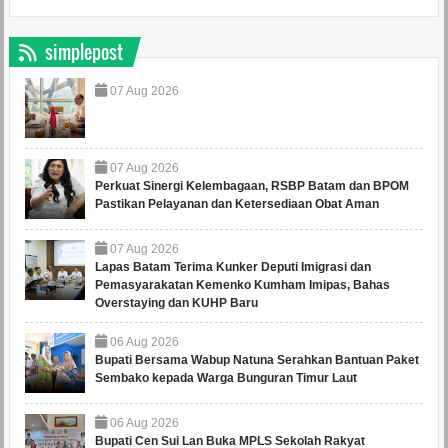
simplepost
07
Aug
2026
07
Aug
2026
Perkuat Sinergi Kelembagaan, RSBP Batam dan BPOM
Pastikan Pelayanan dan Ketersediaan Obat Aman
07
Aug
2026
Lapas Batam Terima Kunker Deputi Imigrasi dan
Pemasyarakatan Kemenko Kumham Imipas, Bahas
Overstaying dan KUHP Baru
06
Aug
2026
Bupati Bersama Wabup Natuna Serahkan Bantuan Paket
Sembako kepada Warga Bunguran Timur Laut
06
Aug
2026
Bupati Cen Sui Lan Buka MPLS Sekolah Rakyat