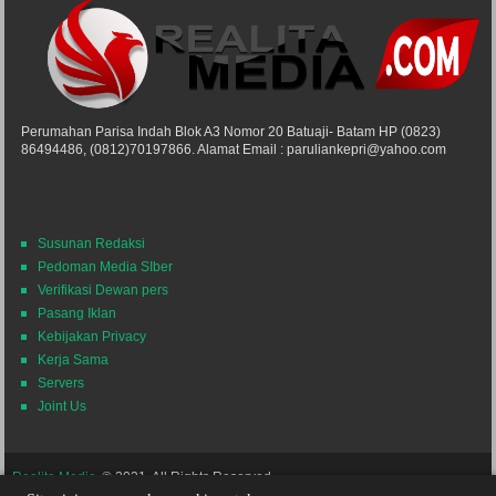
Perumahan Parisa Indah Blok A3 Nomor 20 Batuaji- Batam HP (0823)
86494486, (0812)70197866. Alamat Email : paruliankepri@yahoo.com
Susunan Redaksi
Pedoman Media SIber
Verifikasi Dewan pers
Pasang Iklan
Kebijakan Privacy
Kerja Sama
Servers
Joint Us
Realita Media
© 2021. All Rights Reserved.