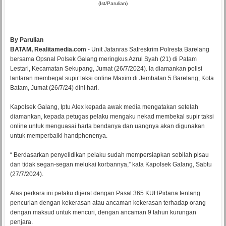
(Ist/Parulian)
By Parulian
BATAM, Realitamedia.com
- Unit Jatanras Satreskrim Polresta Barelang
bersama Opsnal Polsek Galang meringkus Azrul Syah (21) di Patam
Lestari, Kecamatan Sekupang, Jumat (26/7/2024). Ia diamankan polisi
lantaran membegal supir taksi online Maxim di Jembatan 5 Barelang, Kota
Batam, Jumat (26/7/24) dini hari.
Kapolsek Galang, Iptu Alex kepada awak media mengatakan setelah
diamankan, kepada petugas pelaku mengaku nekad membekal supir taksi
online untuk menguasai harta bendanya dan uangnya akan digunakan
untuk memperbaiki handphonenya.
“ Berdasarkan penyelidikan pelaku sudah mempersiapkan sebilah pisau
dan tidak segan-segan melukai korbannya,” kata Kapolsek Galang, Sabtu
(27/7/2024).
Atas perkara ini pelaku dijerat dengan Pasal 365 KUHPidana tentang
pencurian dengan kekerasan atau ancaman kekerasan terhadap orang
dengan maksud untuk mencuri, dengan ancaman 9 tahun kurungan
penjara.