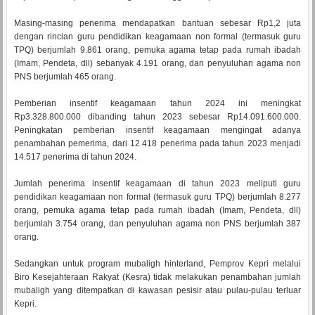
Masing-masing penerima mendapatkan bantuan sebesar Rp1,2 juta
dengan rincian guru pendidikan keagamaan non formal (termasuk guru
TPQ) berjumlah 9.861 orang, pemuka agama tetap pada rumah ibadah
(Imam, Pendeta, dll) sebanyak 4.191 orang, dan penyuluhan agama non
PNS berjumlah 465 orang.
Pemberian insentif keagamaan tahun 2024 ini meningkat
Rp3.328.800.000 dibanding tahun 2023 sebesar Rp14.091.600.000.
Peningkatan pemberian insentif keagamaan mengingat adanya
penambahan pemerima, dari 12.418 penerima pada tahun 2023 menjadi
14.517 penerima di tahun 2024.
Jumlah penerima insentif keagamaan di tahun 2023 meliputi guru
pendidikan keagamaan non formal (termasuk guru TPQ) berjumlah 8.277
orang, pemuka agama tetap pada rumah ibadah (Imam, Pendeta, dll)
berjumlah 3.754 orang, dan penyuluhan agama non PNS berjumlah 387
orang.
Sedangkan untuk program mubaligh hinterland, Pemprov Kepri melalui
Biro Kesejahteraan Rakyat (Kesra) tidak melakukan penambahan jumlah
mubaligh yang ditempatkan di kawasan pesisir atau pulau-pulau terluar
Kepri.