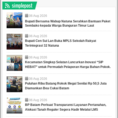
simplepost
06
Aug
2026
Bupati Bersama Wabup Natuna Serahkan Bantuan Paket
Sembako kepada Warga Bunguran Timur Laut
06
Aug
2026
Bupati Cen Sui Lan Buka MPLS Sekolah Rakyat
Terintegrasi 32 Natuna
06
Aug
2026
Kecamatan Singkep Selatan Luncurkan Inovasi “SIP
HEBAT” untuk Permudah Pelaporan Harga Bahan Pokok.
06
Aug
2026
Puluhan Ribu Batang Rokok Illegal Senilai Rp 50,5 Juta
Diamankan Bea Cukai Batam
06
Aug
2026
BP Batam Perkuat Transparansi Layanan Pertanahan,
Alokasi Tanah Reguler Segera Hadir Melalui LMS