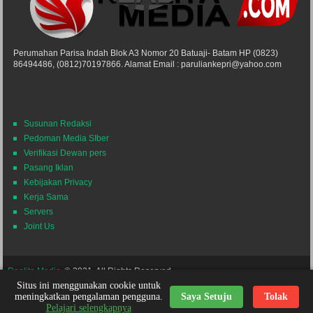
Perumahan Parisa Indah Blok A3 Nomor 20 Batuaji- Batam HP (0823)
86494486, (0812)70197866. Alamat Email : paruliankepri@yahoo.com
Susunan Redaksi
Pedoman Media SIber
Verifikasi Dewan pers
Pasang Iklan
Kebijakan Privacy
Kerja Sama
Servers
Joint Us
Realita Media
© 2021. All Rights Reserved.
Situs ini menggunakan cookie untuk
Powered by
Themes24x7
Nick Desain
meningkatkan pengalaman pengguna.
Saya Setuju
Tolak
Pelajari selengkapnya