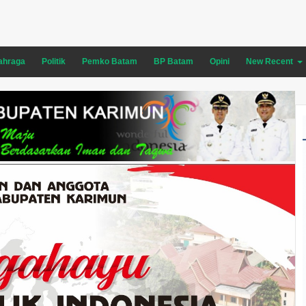
ahraga
Politik
Pemko Batam
BP Batam
Opini
New Recent