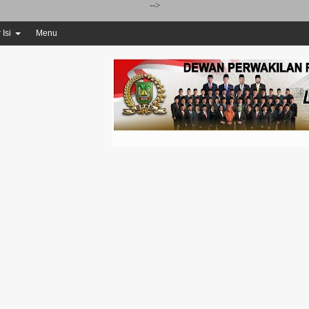
-->
 Isi
Menu