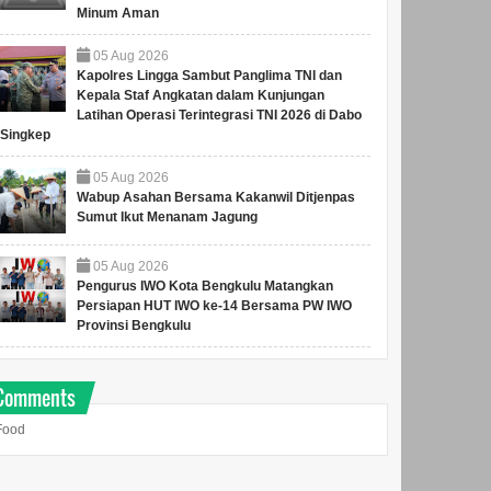
Minum Aman
05
Aug
2026
Kapolres Lingga Sambut Panglima TNI dan
Kepala Staf Angkatan dalam Kunjungan
Latihan Operasi Terintegrasi TNI 2026 di Dabo
Singkep
05
Aug
2026
Wabup Asahan Bersama Kakanwil Ditjenpas
Sumut Ikut Menanam Jagung
05
Aug
2026
Pengurus IWO Kota Bengkulu Matangkan
Persiapan HUT IWO ke-14 Bersama PW IWO
Provinsi Bengkulu
Comments
Food