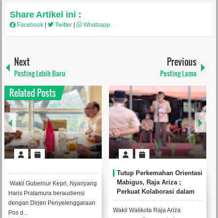
Share Artikel ini :
Facebook
|
Twitter
|
Whatsapp
Next
Previous
Posting Lebih Baru
Posting Lama
Related Posts
Tutup Perkemahan Orientasi
Mabigus, Raja Ariza ;
Wakil Gubernur Kepri, Nyanyang
Perkuat Kolaborasi dalam
Haris Pratamura beraudiensi
Mendukung Pendidikan
dengan Dirjen Penyelenggaraan
Karakter
Wakil Walikota Raja Ariza
Pos d...