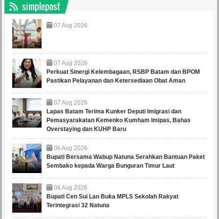
simplepost
07
Aug
2026
07
Aug
2026
Perkuat Sinergi Kelembagaan, RSBP Batam dan BPOM
Pastikan Pelayanan dan Ketersediaan Obat Aman
07
Aug
2026
Lapas Batam Terima Kunker Deputi Imigrasi dan
Pemasyarakatan Kemenko Kumham Imipas, Bahas
Overstaying dan KUHP Baru
06
Aug
2026
Bupati Bersama Wabup Natuna Serahkan Bantuan Paket
Sembako kepada Warga Bunguran Timur Laut
06
Aug
2026
Bupati Cen Sui Lan Buka MPLS Sekolah Rakyat
Terintegrasi 32 Natuna