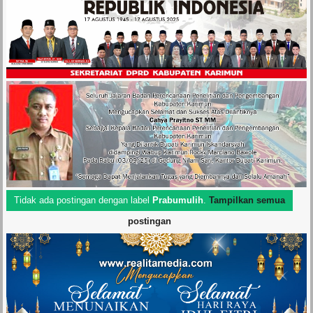
Tidak ada postingan dengan label
Prabumulih
.
Tampilkan semua
postingan