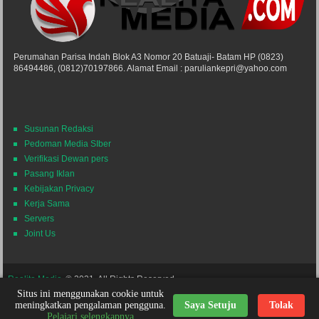
Perumahan Parisa Indah Blok A3 Nomor 20 Batuaji- Batam HP (0823)
86494486, (0812)70197866. Alamat Email : paruliankepri@yahoo.com
Susunan Redaksi
Pedoman Media SIber
Verifikasi Dewan pers
Pasang Iklan
Kebijakan Privacy
Kerja Sama
Servers
Joint Us
Realita Media
© 2021. All Rights Reserved.
Situs ini menggunakan cookie untuk
Powered by
Themes24x7
Nick Desain
meningkatkan pengalaman pengguna.
Saya Setuju
Tolak
Pelajari selengkapnya